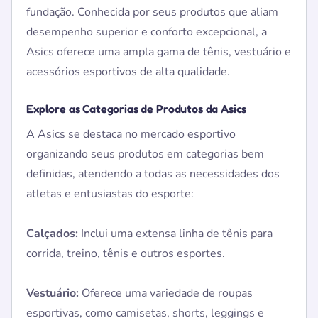
fundação. Conhecida por seus produtos que aliam
desempenho superior e conforto excepcional, a
Asics oferece uma ampla gama de tênis, vestuário e
acessórios esportivos de alta qualidade.
Explore as Categorias de Produtos da Asics
A Asics se destaca no mercado esportivo
organizando seus produtos em categorias bem
definidas, atendendo a todas as necessidades dos
atletas e entusiastas do esporte:
Calçados:
Inclui uma extensa linha de tênis para
corrida, treino, tênis e outros esportes.
Vestuário:
Oferece uma variedade de roupas
esportivas, como camisetas, shorts, leggings e