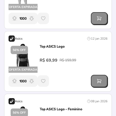
OFERTA EXPIRADA
1000
Relevância da oferta: 1000 pontos
Asics
12 jan 2026
Top ASICS Logo
56% OFF
R$ 69,99
R$ 159,99
OFERTA EXPIRADA
1000
Relevância da oferta: 1000 pontos
Asics
08 jan 2026
Top ASICS Logo - Feminino
56% OFF