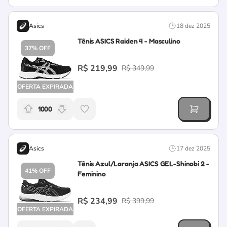
Asics
18 dez 2025
Tênis ASICS Raiden 4 - Masculino
37% OFF
R$ 219,99
R$ 349,99
OFERTA EXPIRADA
1000
Relevância da oferta: 1000 pontos
Asics
17 dez 2025
Tênis Azul/Laranja ASICS GEL-Shinobi 2 -
41% OFF
Feminino
R$ 234,99
R$ 399,99
OFERTA EXPIRADA