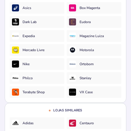
Asics
Box Magenta
Dark Lab
Eudora
Expedia
Magazine Luiza
Mercado Livre
Motorola
Nike
Ortobom
Philco
Stanley
Terabyte Shop
VX Case
LOJAS SIMILARES
Adidas
Centauro