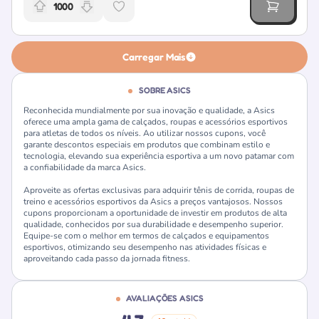
1000
Relevância da oferta: 1000 pontos
Carregar Mais
SOBRE ASICS
Reconhecida mundialmente por sua inovação e qualidade, a Asics
oferece uma ampla gama de calçados, roupas e acessórios esportivos
para atletas de todos os níveis. Ao utilizar nossos cupons, você
garante descontos especiais em produtos que combinam estilo e
tecnologia, elevando sua experiência esportiva a um novo patamar com
a confiabilidade da marca Asics.
Aproveite as ofertas exclusivas para adquirir tênis de corrida, roupas de
treino e acessórios esportivos da Asics a preços vantajosos. Nossos
cupons proporcionam a oportunidade de investir em produtos de alta
qualidade, conhecidos por sua durabilidade e desempenho superior.
Equipe-se com o melhor em termos de calçados e equipamentos
esportivos, otimizando seu desempenho nas atividades físicas e
aproveitando cada passo da jornada fitness.
AVALIAÇÕES ASICS