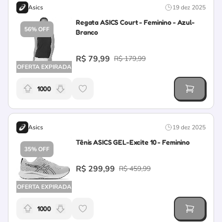
Asics
19 dez 2025
Regata ASICS Court - Feminino - Azul-
56% OFF
Branco
R$ 79,99
R$ 179,99
OFERTA EXPIRADA
1000
Relevância da oferta: 1000 pontos
Asics
19 dez 2025
Tênis ASICS GEL-Excite 10 - Feminino
35% OFF
R$ 299,99
R$ 459,99
OFERTA EXPIRADA
1000
Relevância da oferta: 1000 pontos