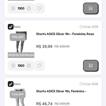
1000
Relevância da oferta: 1000 pontos
Asics
14 jan 2026
Shorts ASICS Silver 4In - Feminino, Rosa
75% OFF
R$ 39,99
R$ 159,99
OFERTA EXPIRADA
1000
Relevância da oferta: 1000 pontos
Asics
13 jan 2026
Shorts ASICS Silver 4In, Feminino -
71% OFF
R$ 46,74
R$ 159,99