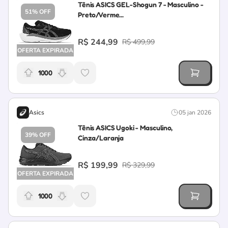
Tênis ASICS GEL-Shogun 7 - Masculino -
51% OFF
Preto/Verme...
R$ 244,99
R$ 499,99
OFERTA EXPIRADA
1000
Relevância da oferta: 1000 pontos
Asics
05 jan 2026
Tênis ASICS Ugoki - Masculino,
39% OFF
Cinza/Laranja
R$ 199,99
R$ 329,99
OFERTA EXPIRADA
1000
Relevância da oferta: 1000 pontos