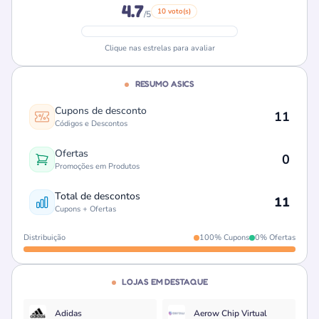
4.7
10 voto(s)
/5
Clique nas estrelas para avaliar
RESUMO ASICS
Cupons de desconto
11
Códigos e Descontos
Ofertas
0
Promoções em Produtos
Total de descontos
11
Cupons + Ofertas
Distribuição
100% Cupons
0% Ofertas
LOJAS EM DESTAQUE
Adidas
Aerow Chip Virtual