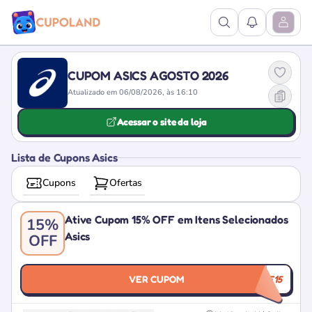
Ver Pesquisa
Ver Notific
Abrir M
CUPOM ASICS AGOSTO 2026
Atualizado em 06/08/2026, às 16:10
Acessar o site da loja
Lista de Cupons Asics
Cupons
Ofertas
Ative Cupom 15% OFF em Itens Selecionados
15%
Asics
OFF
VER CUPOM
GANHE15