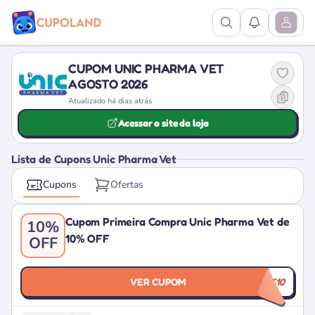
Ver Pesquisa
Ver Notific
Abrir M
CUPOM UNIC PHARMA VET
AGOSTO 2026
Atualizado há dias atrás
Acessar o site da loja
Lista de Cupons Unic Pharma Vet
Cupons
Ofertas
Cupom Primeira Compra Unic Pharma Vet de
10%
10% OFF
OFF
VER CUPOM
UNICVET10