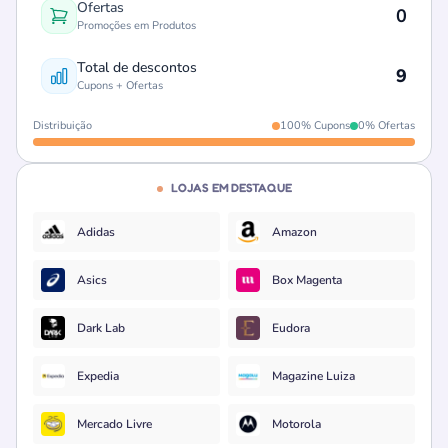
Ofertas
0
Promoções em Produtos
Total de descontos
9
Cupons + Ofertas
Distribuição
100% Cupons
0% Ofertas
LOJAS EM DESTAQUE
Adidas
Amazon
Asics
Box Magenta
Dark Lab
Eudora
Expedia
Magazine Luiza
Mercado Livre
Motorola