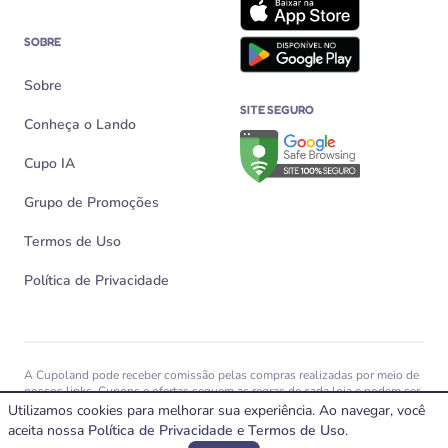
SOBRE
Sobre
SITE SEGURO
Conheça o Lando
Verificação de site seguro n
Cupo IA
Grupo de Promoções
Termos de Uso
Política de Privacidade
A Cupoland pode receber comissão pelas compras realizadas por meio de
nossos links. Cupons e ofertas seguem as regras de cada loja e podem ser
alterados, expirar ou não funcionar a qualquer momento.
Utilizamos cookies para melhorar sua experiência. Ao navegar, você
aceita nossa
© 2026 Cupoland Veiculação e Divulgação Virtual Ltda – CNPJ
Política de Privacidade
e
Termos de Uso
.
39.803.367/0001-89 – Todos os direitos reservados.