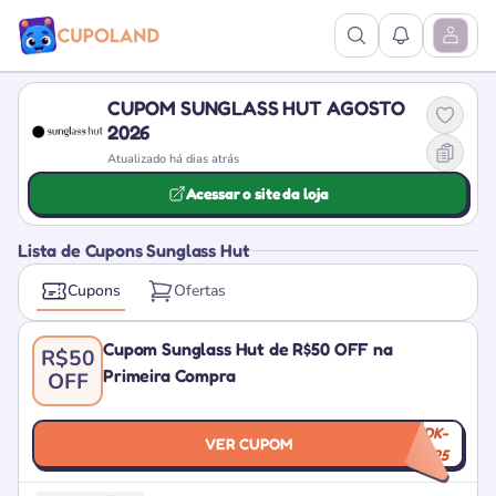
Ver Pesquisa
Ver Notific
Abrir M
CUPOM SUNGLASS HUT AGOSTO
2026
Atualizado há dias atrás
Acessar o site da loja
Lista de Cupons Sunglass Hut
Cupons
Ofertas
Cupom Sunglass Hut de R$50 OFF na
R$50
Primeira Compra
OFF
WDK-
VER CUPOM
OCT25