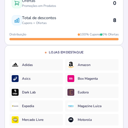
Ofertas
0
Promoções em Produtos
Total de descontos
8
Cupons + Ofertas
Distribuição
100% Cupons
0% Ofertas
LOJAS EM DESTAQUE
Adidas
Amazon
Asics
Box Magenta
Dark Lab
Eudora
Expedia
Magazine Luiza
Mercado Livre
Motorola