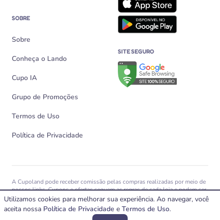
SOBRE
Sobre
SITE SEGURO
Conheça o Lando
Verificação de site seguro n
Cupo IA
Grupo de Promoções
Termos de Uso
Política de Privacidade
A Cupoland pode receber comissão pelas compras realizadas por meio de
nossos links. Cupons e ofertas seguem as regras de cada loja e podem ser
alterados, expirar ou não funcionar a qualquer momento.
Utilizamos cookies para melhorar sua experiência. Ao navegar, você
aceita nossa
© 2026 Cupoland Veiculação e Divulgação Virtual Ltda – CNPJ
Política de Privacidade
e
Termos de Uso
.
39.803.367/0001-89 – Todos os direitos reservados.