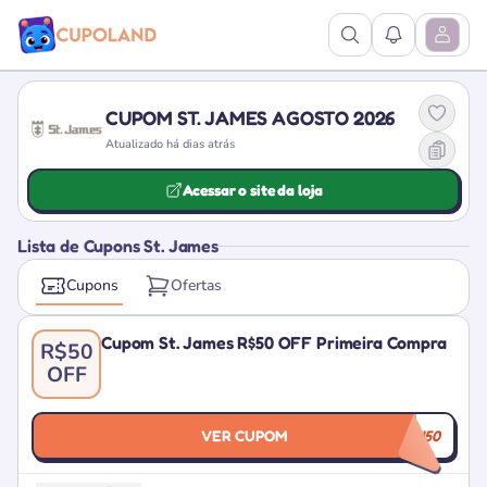
Ver Pesquisa
Ver Notific
Abrir M
CUPOM ST. JAMES AGOSTO 2026
Atualizado há dias atrás
Acessar o site da loja
Lista de Cupons St. James
Cupons
Ofertas
Cupom St. James R$50 OFF Primeira Compra
R$50
OFF
VER CUPOM
L4H50