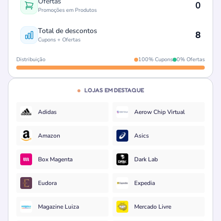
Ofertas
0
Promoções em Produtos
Total de descontos
8
Cupons + Ofertas
Distribuição
100% Cupons
0% Ofertas
LOJAS EM DESTAQUE
Adidas
Aerow Chip Virtual
Amazon
Asics
Box Magenta
Dark Lab
Eudora
Expedia
Magazine Luiza
Mercado Livre