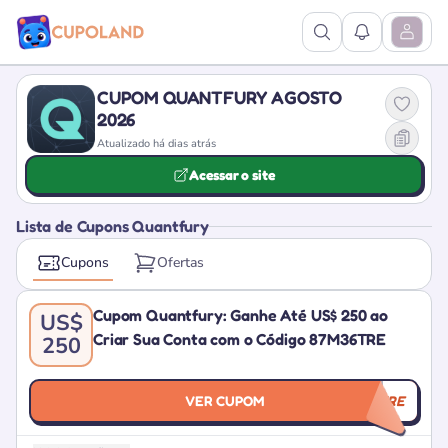
Ver Pesquisa
Ver Notific
Abrir M
CUPOM QUANTFURY AGOSTO
2026
Atualizado há dias atrás
Acessar o site
Lista de Cupons Quantfury
Cupons
Ofertas
Cupom Quantfury: Ganhe Até US$ 250 ao
US$
Criar Sua Conta com o Código 87M36TRE
250
VER CUPOM
87M36TRE