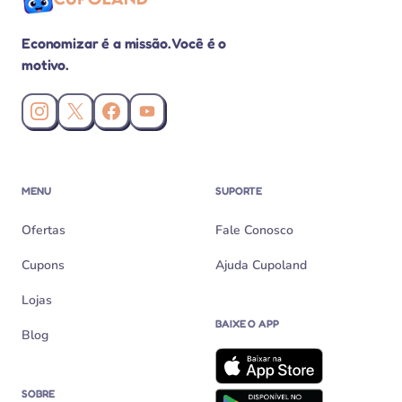
Economizar é a missão. Você é o
motivo.
Instagram da Cupoland
X (Twitter) da Cupoland
Facebook da Cupoland
Canal da Cupoland no YouTube
MENU
SUPORTE
Ofertas
Fale Conosco
Cupons
Ajuda Cupoland
Lojas
BAIXE O APP
Blog
SOBRE