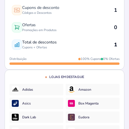
Cupons de desconto
1
Códigos e Descontos
Ofertas
0
Promoções em Produtos
Total de descontos
1
Cupons + Ofertas
Distribuição
100% Cupons
0% Ofertas
LOJAS EM DESTAQUE
Adidas
Amazon
Asics
Box Magenta
Dark Lab
Eudora