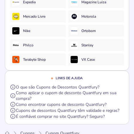
Expedia
Magazine Luiza
Mercado Livre
Motorola
Nike
Ortobom
Philco
Stanley
Terabyte Shop
VX Case
LINKS DE AJUDA
O que são Cupons de Descontos Quantfury?
Como aplicar o cupom de desconto Quantfury em sua
compra?
Como encontrar cupons de desconto Quantfury?
Cupons de descontos Quantfury têm validade e regras?
É confiável comprar no site Quantfury? Seguro?
Cupons
Cupom Quantfury