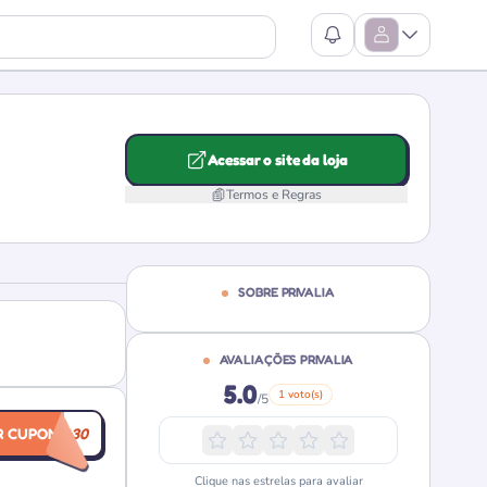
Ver Notificações
Abrir Menu
Acessar o site da loja
Termos e Regras
SOBRE PRIVALIA
AVALIAÇÕES PRIVALIA
5.0
1 voto(s)
/5
R CUPOM
PRIVALIA30
Clique nas estrelas para avaliar