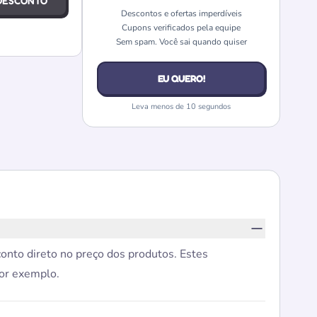
DESCONTO
Descontos e ofertas imperdíveis
Cupons verificados pela equipe
Sem spam. Você sai quando quiser
EU QUERO!
Leva menos de 10 segundos
onto direto no preço dos produtos. Estes
por exemplo.