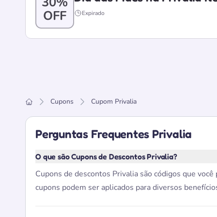
30%
OFF
Expirado
Cupons
Cupom Privalia
Home
Perguntas Frequentes Privalia
O que são Cupons de Descontos Privalia?
Cupons de descontos Privalia são códigos que você 
cupons podem ser aplicados para diversos benefícios