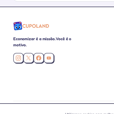
Economizar é a missão. Você é o
motivo.
Instagram da Cupoland
X (Twitter) da Cupoland
Facebook da Cupoland
Canal da Cupoland no YouTube
A Cupoland pode receber comissão pelas compras realizadas por meio de n