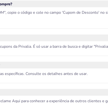
compra?
M", copie o código e cole no campo 'Cupom de Desconto' no sit
ns da Privalia. É só usar a barra de busca e digitar "Privalia"
?
as específicas. Consulte os detalhes antes de usar.
 Reclame Aqui para conhecer a experiência de outros clientes e