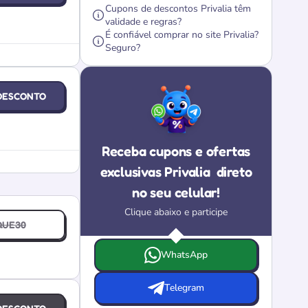
Cupons de descontos Privalia têm
validade e regras?
É confiável comprar no site Privalia?
Seguro?
DESCONTO
Receba cupons e ofertas
exclusivas Privalia
direto
no seu celular!
Clique abaixo e participe
QUE30
Escolha onde deseja receber as ofertas e cu
WhatsApp
Telegram