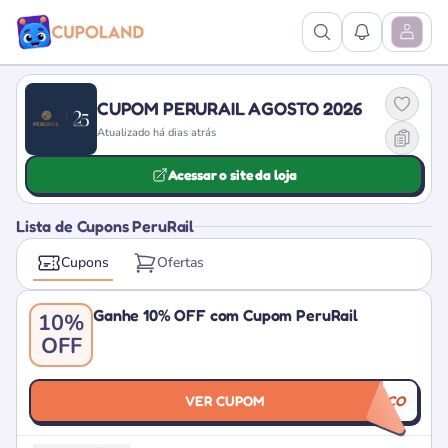
Ver Pesquisa
Ver Notific
Abrir M
CUPOM PERURAIL AGOSTO 2026
Atualizado há dias atrás
Acessar o site da loja
Lista de Cupons PeruRail
Cupons
Ofertas
Ganhe 10% OFF com Cupom PeruRail
10%
OFF
VER CUPOM
PISCO