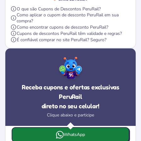
O que são Cupons de Descontos PeruRail?
Como aplicar o cupom de desconto PeruRail em sua
compra?
Como encontrar cupons de desconto PeruRail?
Cupons de descontos PeruRail têm validade e regras?
É confiável comprar no site PeruRail? Seguro?
Receba cupons e ofertas exclusivas
PeruRail
direto no seu celular!
Clique abaixo e participe
Escolha onde deseja receber as ofertas e cupons da Peru
WhatsApp