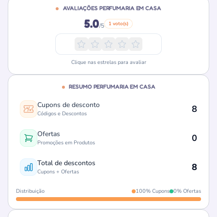
AVALIAÇÕES PERFUMARIA EM CASA
5.0
1 voto(s)
/5
Clique nas estrelas para avaliar
RESUMO PERFUMARIA EM CASA
Cupons de desconto
8
Códigos e Descontos
Ofertas
0
Promoções em Produtos
Total de descontos
8
Cupons + Ofertas
Distribuição
100% Cupons
0% Ofertas