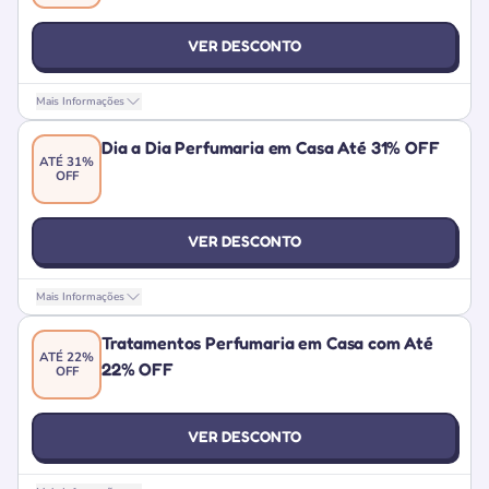
VER DESCONTO
Mais Informações
Dia a Dia Perfumaria em Casa Até 31% OFF
ATÉ 31%
OFF
VER DESCONTO
Mais Informações
Tratamentos Perfumaria em Casa com Até
ATÉ 22%
22% OFF
OFF
VER DESCONTO