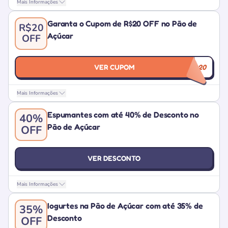
Mais Informações
Garanta o Cupom de R$20 OFF no Pão de
R$20
Açúcar
OFF
VER CUPOM
INCRIVEL20
Mais Informações
Espumantes com até 40% de Desconto no
40%
Pão de Açúcar
OFF
VER DESCONTO
Mais Informações
Iogurtes na Pão de Açúcar com até 35% de
35%
Desconto
OFF