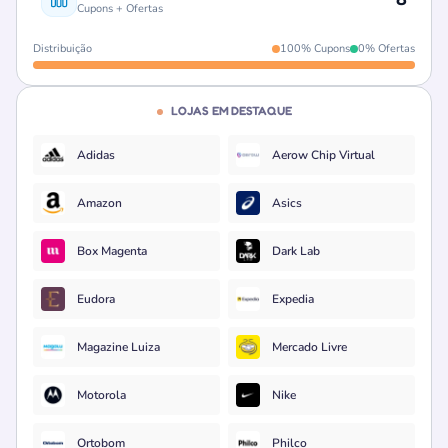
Cupons + Ofertas
Distribuição
100% Cupons
0% Ofertas
LOJAS EM DESTAQUE
Adidas
Aerow Chip Virtual
Amazon
Asics
Box Magenta
Dark Lab
Eudora
Expedia
Magazine Luiza
Mercado Livre
Motorola
Nike
Ortobom
Philco