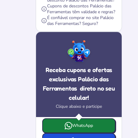
desconto Palácio das Ferramentas?
Cupons de descontos Palácio das
Ferramentas têm validade e regras?
É confiável comprar no site Palácio
das Ferramentas? Seguro?
Receba cupons e ofertas
exclusivas Palácio das
Ferramentas
direto no seu
celular!
Clique abaixo e participe
Escolha onde deseja receber as ofertas e c
WhatsApp