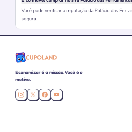
É confiável comprar no site Palácio das Ferramenta
Você pode verificar a reputação da Palácio das Ferr
segura.
Economizar é a missão. Você é o
motivo.
Instagram da Cupoland
X (Twitter) da Cupoland
Facebook da Cupoland
Canal da Cupoland no YouTube