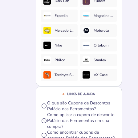
Dark Lab
Eudora
Expedia
Magazine Luiza
Mercado Livre
Motorola
Nike
Ortobom
Philco
Stanley
Terabyte Shop
VX Case
LINKS DE AJUDA
O que são Cupons de Descontos
Palácio das Ferramentas?
Como aplicar o cupom de desconto
Palácio das Ferramentas em sua
compra?
Como encontrar cupons de