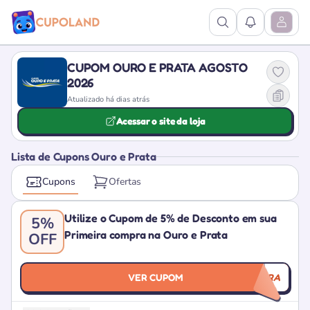
Ver Pesquisa
Ver Notific
Abrir M
CUPOM OURO E PRATA AGOSTO
2026
Atualizado há dias atrás
Acessar o site da loja
Lista de Cupons Ouro e Prata
Cupons
Ofertas
Utilize o Cupom de 5% de Desconto em sua
5%
Primeira compra na Ouro e Prata
OFF
VER CUPOM
PRIMEIRACOMPRA