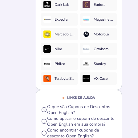
Dark Lab
Eudora
Expedia
Magazine Luiza
Mercado Livre
Motorola
Nike
Ortobom
Philco
Stanley
Terabyte Shop
VX Case
LINKS DE AJUDA
O que são Cupons de Descontos
Open English?
Como aplicar o cupom de desconto
Open English em sua compra?
Como encontrar cupons de
desconto Open English?