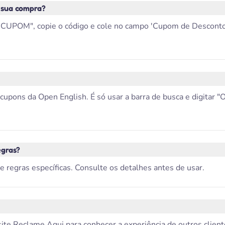
 sua compra?
CUPOM", copie o código e cole no campo 'Cupom de Desconto' n
pons da Open English. É só usar a barra de busca e digitar "Op
egras?
 regras específicas. Consulte os detalhes antes de usar.
site Reclame Aqui para conhecer a experiência de outros clien