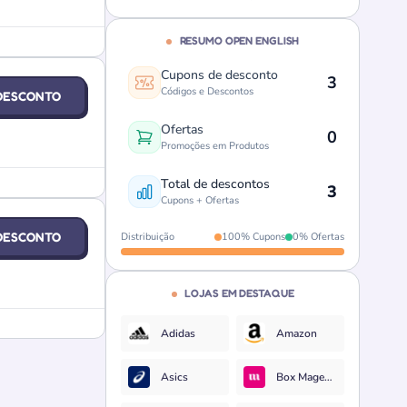
RESUMO OPEN ENGLISH
Cupons de desconto
3
Códigos e Descontos
DESCONTO
Ofertas
0
Promoções em Produtos
Total de descontos
3
Cupons + Ofertas
DESCONTO
Distribuição
100% Cupons
0% Ofertas
LOJAS EM DESTAQUE
Adidas
Amazon
Asics
Box Magenta