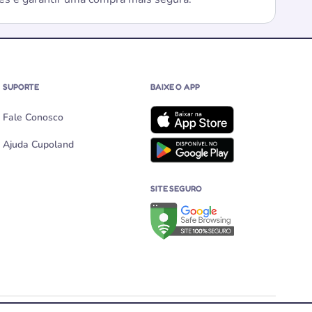
SUPORTE
BAIXE O APP
Fale Conosco
Ajuda Cupoland
SITE SEGURO
Verificação de site seguro no G