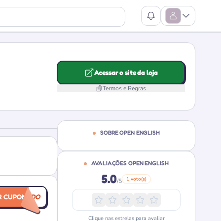
Ver Notificações
Abrir Menu
Acessar o site da loja
Termos e Regras
SOBRE OPEN ENGLISH
AVALIAÇÕES OPEN ENGLISH
5.0
1 voto(s)
/5
R CUPOM
BEMVINDO
Clique nas estrelas para avaliar