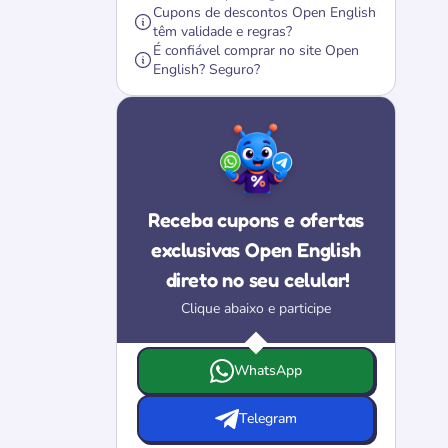
Cupons de descontos Open English
têm validade e regras?
É confiável comprar no site Open
English? Seguro?
Receba cupons e ofertas
exclusivas Open English
direto no seu celular!
Clique abaixo e participe
Escolha onde deseja receber as ofertas e 
WhatsApp
Telegram