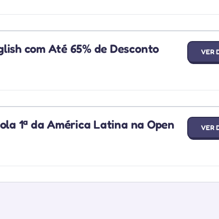
glish com Até 65% de Desconto
VER 
cola 1ª da América Latina na Open
VER 