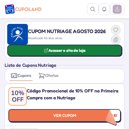
Ver Pesquisa
Ver Notific
Abrir M
CUPOM NUTRIAGE AGOSTO 2026
Atualizado há dias atrás
Acessar o site da loja
Lista de Cupons Nutriage
Cupons
Ofertas
Código Promocional de 10% OFF na Primeira
10%
Compra com a Nutriage
OFF
VER CUPOM
PRIMEIRA10