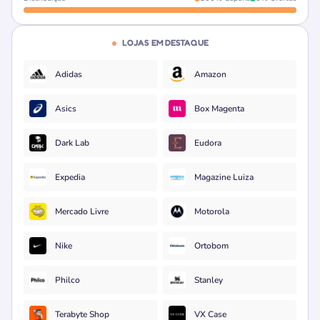
LOJAS EM DESTAQUE
Adidas
Amazon
Asics
Box Magenta
Dark Lab
Eudora
Expedia
Magazine Luiza
Mercado Livre
Motorola
Nike
Ortobom
Philco
Stanley
Terabyte Shop
VX Case