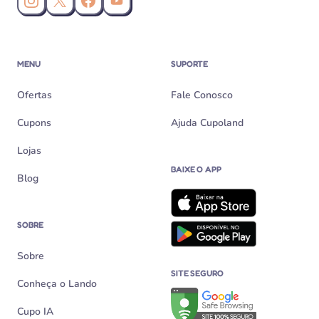
Instagram da Cupoland
X (Twitter) da Cupoland
Facebook da Cupoland
Canal da Cupoland no YouTube
MENU
SUPORTE
Ofertas
Fale Conosco
Cupons
Ajuda Cupoland
Lojas
BAIXE O APP
Blog
SOBRE
Sobre
SITE SEGURO
Conheça o Lando
Verificação de site seguro n
Cupo IA