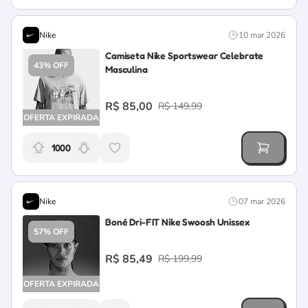
Nike
10 mar 2026
Camiseta Nike Sportswear Celebrate
43% OFF
Masculina
R$ 85,00
R$ 149,99
OFERTA EXPIRADA
1000
Relevância da oferta: 1000 pontos
Nike
07 mar 2026
Boné Dri-FIT Nike Swoosh Unissex
57% OFF
R$ 85,49
R$ 199,99
OFERTA EXPIRADA