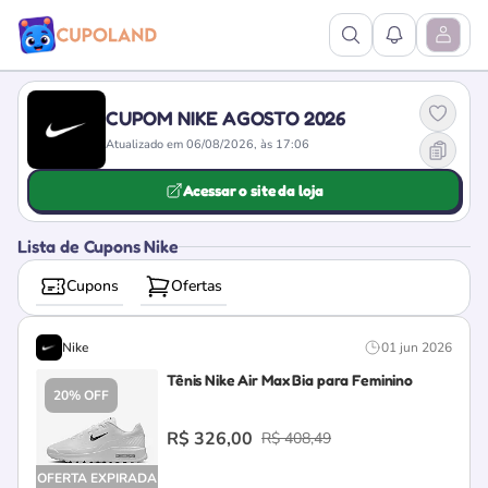
Ver Pesquisa
Ver Notific
Abrir M
CUPOM NIKE AGOSTO 2026
Atualizado em 06/08/2026, às 17:06
Acessar o site da loja
Lista de Cupons Nike
Cupons
Ofertas
Nike
01 jun 2026
Tênis Nike Air Max Bia para Feminino
20% OFF
R$ 326,00
R$ 408,49
OFERTA EXPIRADA