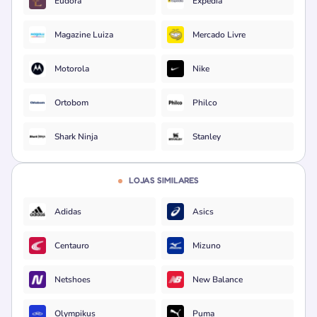
Eudora
Expedia
Magazine Luiza
Mercado Livre
Motorola
Nike
Ortobom
Philco
Shark Ninja
Stanley
LOJAS SIMILARES
Adidas
Asics
Centauro
Mizuno
Netshoes
New Balance
Olympikus
Puma