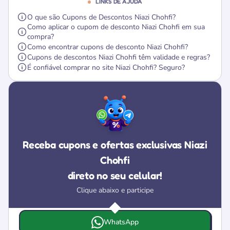
LINKS DE AJUDA
O que são Cupons de Descontos Niazi Chohfi?
Como aplicar o cupom de desconto Niazi Chohfi em sua
compra?
Como encontrar cupons de desconto Niazi Chohfi?
Cupons de descontos Niazi Chohfi têm validade e regras?
É confiável comprar no site Niazi Chohfi? Seguro?
Receba cupons e ofertas exclusivas Niazi
Chohfi
direto no seu celular!
Clique abaixo e participe
Escolha onde deseja receber as ofertas e cupons da Niazi
WhatsApp