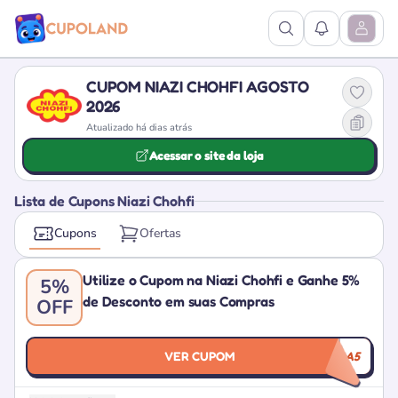
Ver Pesquisa
Ver Notific
Abrir M
CUPOM NIAZI CHOHFI AGOSTO
2026
Atualizado há dias atrás
Acessar o site da loja
Lista de Cupons Niazi Chohfi
Cupons
Ofertas
Utilize o Cupom na Niazi Chohfi e Ganhe 5%
5%
de Desconto em suas Compras
OFF
VER CUPOM
PRIMEIRA5