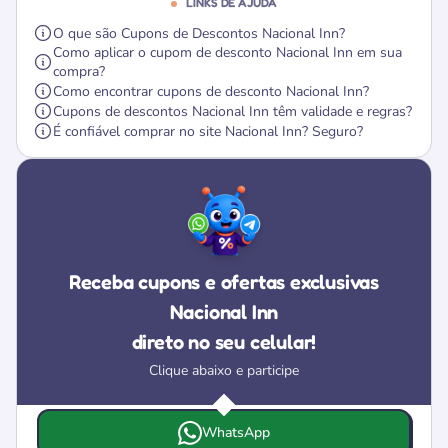
LINKS DE AJUDA
O que são Cupons de Descontos Nacional Inn?
Como aplicar o cupom de desconto Nacional Inn em sua
compra?
Como encontrar cupons de desconto Nacional Inn?
Cupons de descontos Nacional Inn têm validade e regras?
É confiável comprar no site Nacional Inn? Seguro?
Receba cupons e ofertas exclusivas
Nacional Inn
direto no seu celular!
Clique abaixo e participe
Escolha onde deseja receber as ofertas e cupons da Nacio
WhatsApp