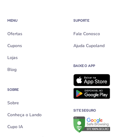
MENU
SUPORTE
Ofertas
Fale Conosco
Cupons
Ajuda Cupoland
Lojas
BAIXE O APP
Blog
SOBRE
Sobre
SITE SEGURO
Conheça o Lando
Verificação de site seguro n
Cupo IA