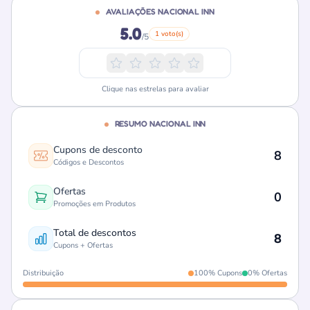
AVALIAÇÕES NACIONAL INN
5.0
1 voto(s)
/5
Clique nas estrelas para avaliar
RESUMO NACIONAL INN
Cupons de desconto
8
Códigos e Descontos
Ofertas
0
Promoções em Produtos
Total de descontos
8
Cupons + Ofertas
Distribuição
100% Cupons
0% Ofertas