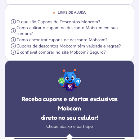
LINKS DE AJUDA
O que são Cupons de Descontos Mobcom?
Como aplicar o cupom de desconto Mobcom em sua
compra?
Como encontrar cupons de desconto Mobcom?
Cupons de descontos Mobcom têm validade e regras?
É confiável comprar no site Mobcom? Seguro?
Receba cupons e ofertas exclusivas
Mobcom
direto no seu celular!
Clique abaixo e participe