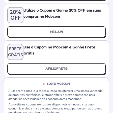
Utilize o Cupom e Ganhe 20% OFF em suas
20%
compras na Mobcom
OFF
MEUA14
Use o Cupom na Mobcom e Ganhe Frete
FRETE
Grátis
GRÁTIS
AFILIOFRETE
SOBRE MOBCOM
A Mobcom é uma loja especializada em oferecer uma ampla variedade
de produtos eletrônicos, eletroportáteis e eletrodomésticos para
atender às necessidades dos consumidores modernos.
Aproveite os cupons exclusivos disponíveis em nosso site para
economizar ainda mais em suas compras e equipar-se com as últimas
novidades em tecnologia na Mobcom.