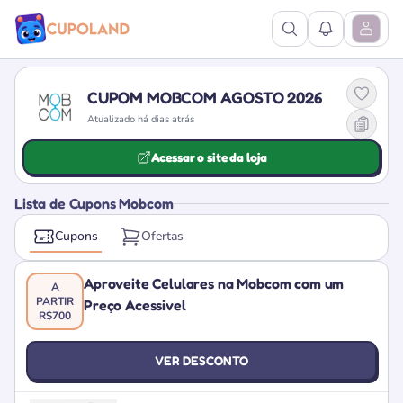
Ver Pesquisa
Ver Notific
Abrir M
CUPOM MOBCOM AGOSTO 2026
Atualizado há dias atrás
Acessar o site da loja
Lista de Cupons Mobcom
Cupons
Ofertas
Aproveite Celulares na Mobcom com um
A
PARTIR
Preço Acessivel
R$700
VER DESCONTO