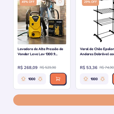
49% OFF
29% OFF
Lavadora de Alta Pressão da
Varal de Chão Epsilo
Vonder Leve Lav 1300 9...
Andares Dobrável co
R$ 268,09
R$ 53,36
R$ 529,90
R$ 74,90
1000
1000
Relevância da oferta: 1000 pontos
Relevância