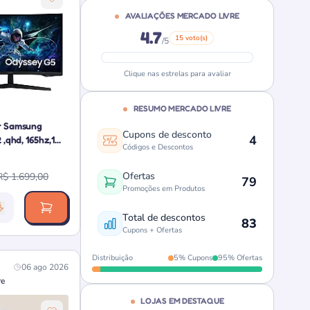
AVALIAÇÕES MERCADO LIVRE
4.7
15 voto(s)
/5
Clique nas estrelas para avaliar
RESUMO MERCADO LIVRE
r Samsung
Cupons de desconto
4
,qhd, 165hz,1...
Códigos e Descontos
Ofertas
R$ 1.699,00
79
Promoções em Produtos
vância da oferta: 1000 pontos
Total de descontos
83
Cupons + Ofertas
Distribuição
5% Cupons
95% Ofertas
06 ago 2026
re
LOJAS EM DESTAQUE