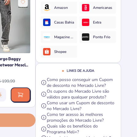
Amazon
Americanas
Casas Bahia
Extra
Magazine Luiza
Ponto Frio
Shopee
argo Baggy
etwear Mescl...
LINKS DE AJUDA
Como posso conseguir um Cupom
 199,99
de desconto no Mercado Livre?
Os cupons do Mercado Livre são
válidos para qualquer produto?
vância da oferta: 1000 pontos
Como usar um Cupom de desconto
no Mercado Livre?
Como ter acesso às melhores
promoções do Mercado Livre?
Quais são os benefícios do
Programa Meli+?