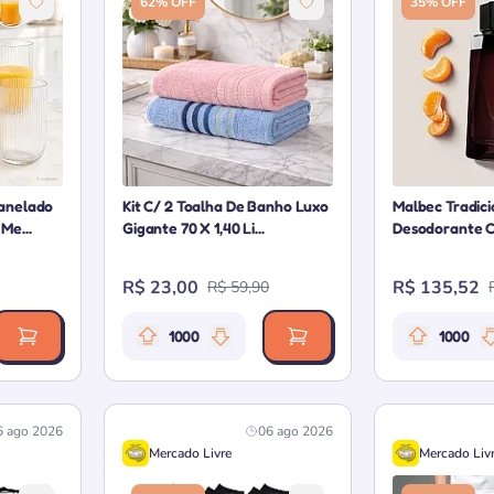
62% OFF
35% OFF
Canelado
Kit C/ 2 Toalha De Banho Luxo
Malbec Tradici
Me...
Gigante 70 X 1,40 Li...
Desodorante Co
R$ 23,00
R$ 135,52
R$ 59,90
1000
1000
 da oferta: 1000 pontos
Relevância da oferta: 1000 pontos
Rele
6 ago 2026
06 ago 2026
Mercado Livre
Mercado Liv