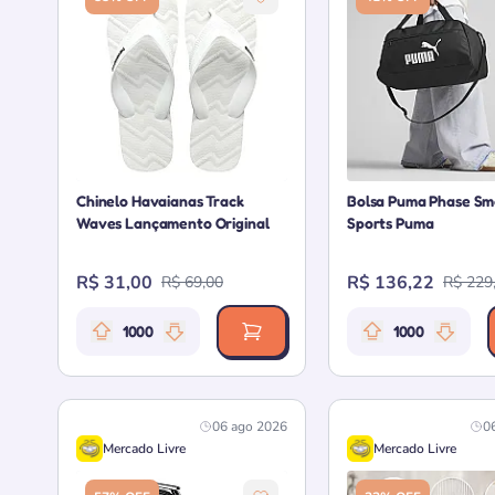
Chinelo Havaianas Track
Bolsa Puma Phase Sm
Waves Lançamento Original
Sports Puma
R$ 31,00
R$ 136,22
R$ 69,00
R$ 229
1000
1000
Relevância da oferta: 1000 pontos
Relevância
06 ago 2026
0
Mercado Livre
Mercado Livre