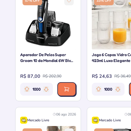
57% OFF
33% OFF
Aparador De Pelos Super
Jogo 6 Copos Vidro 
Groom 10 da Mondial 6W Biv...
423ml Luxo Elegante 
R$ 87,00
R$ 24,63
R$ 202,90
R$ 36,49
1000
1000
Relevância da oferta: 1000 pontos
Relevância
06 ago 2026
0
Mercado Livre
Mercado Livre