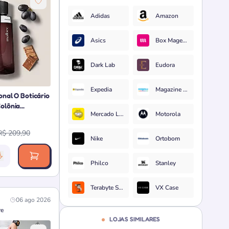
Adidas
Amazon
Asics
Box Magenta
Dark Lab
Eudora
Expedia
Magazine Luiza
onal O Boticário
lônia...
Mercado Livre
Motorola
R$ 209,90
Nike
Ortobom
vância da oferta: 1000 pontos
Philco
Stanley
Terabyte Shop
VX Case
06 ago 2026
re
LOJAS SIMILARES