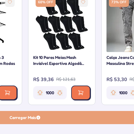
68% OFF
73% OFF
n 3
Kit 10 Pares Meias Mash
Calça Jeans C
m Rodas
Invisível Esportiva Algodã...
Masculina Stre
R$ 39,36
R$ 53,30
R$ 121,63
R$
1000
1000
 da oferta: 1000 pontos
Relevância da oferta: 1000 pontos
Rele
Carregar Mais