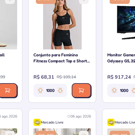
all
Conjunto para Feminino
Monitor Game
Fitness Compact Top e Short...
Odyssey G5, 32 
R$ 68,31
R$ 917,24
,99
R$ 109,14
1000
1000
 da oferta: 1000 pontos
Relevância da oferta: 1000 pontos
Rele
6 ago 2026
06 ago 2026
Mercado Livre
Mercado Liv