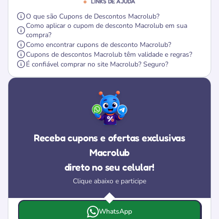
LINKS DE AJUDA
O que são Cupons de Descontos Macrolub?
Como aplicar o cupom de desconto Macrolub em sua
compra?
Como encontrar cupons de desconto Macrolub?
Cupons de descontos Macrolub têm validade e regras?
É confiável comprar no site Macrolub? Seguro?
Receba cupons e ofertas exclusivas
Macrolub
direto no seu celular!
Clique abaixo e participe
Escolha onde deseja receber as ofertas e cupons da Macr
WhatsApp