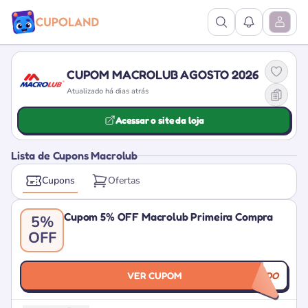
Ver Pesquisa
Ver Notific
Abrir M
CUPOM MACROLUB AGOSTO 2026
Atualizado há dias atrás
Acessar o site da loja
Lista de Cupons Macrolub
Cupons
Ofertas
Cupom 5% OFF Macrolub Primeira Compra
5%
OFF
VER CUPOM
BEMVINDO