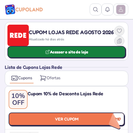
Ver Pesquisa
Ver Notific
Abrir M
CUPOM LOJAS REDE AGOSTO 2026
Atualizado há dias atrás
Acessar o site da loja
Lista de Cupons Lojas Rede
Cupons
Ofertas
Cupom 10% de Desconto Lojas Rede
10%
OFF
VER CUPOM
BEMVINDO10