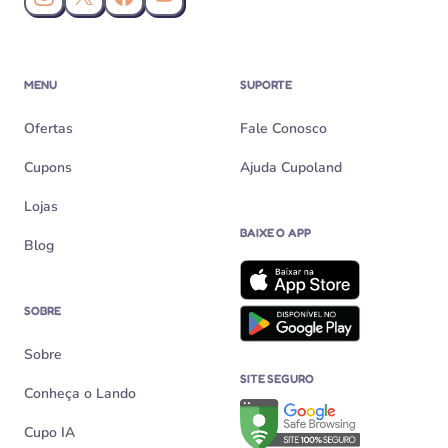
Instagram da Cupoland
X (Twitter) da Cupoland
Facebook da Cupoland
Canal da Cupoland no YouTube
MENU
SUPORTE
Ofertas
Fale Conosco
Cupons
Ajuda Cupoland
Lojas
BAIXE O APP
Blog
SOBRE
Sobre
SITE SEGURO
Conheça o Lando
Verificação de site seguro n
Cupo IA