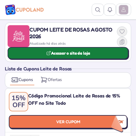
Ver Pesquisa
Ver Notific
Abrir M
CUPOM LEITE DE ROSAS AGOSTO
2026
Atualizado há dias atrás
Acessar o site da loja
Lista de Cupons Leite de Rosas
Cupons
Ofertas
Código Promocional Leite de Rosas de 15%
15%
OFF no Site Todo
OFF
VER CUPOM
YBOX