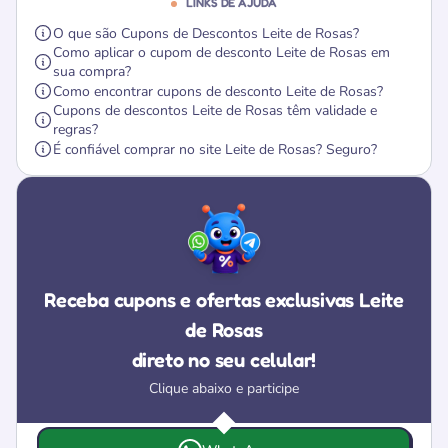
LINKS DE AJUDA
O que são Cupons de Descontos Leite de Rosas?
Como aplicar o cupom de desconto Leite de Rosas em
sua compra?
Como encontrar cupons de desconto Leite de Rosas?
Cupons de descontos Leite de Rosas têm validade e
regras?
É confiável comprar no site Leite de Rosas? Seguro?
Receba cupons e ofertas exclusivas Leite
de Rosas
direto no seu celular!
Clique abaixo e participe
Escolha onde deseja receber as ofertas e cupons da Leit