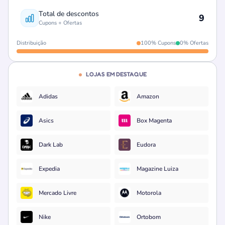
Total de descontos
9
Cupons + Ofertas
Distribuição
100% Cupons
0% Ofertas
LOJAS EM DESTAQUE
Adidas
Amazon
Asics
Box Magenta
Dark Lab
Eudora
Expedia
Magazine Luiza
Mercado Livre
Motorola
Nike
Ortobom