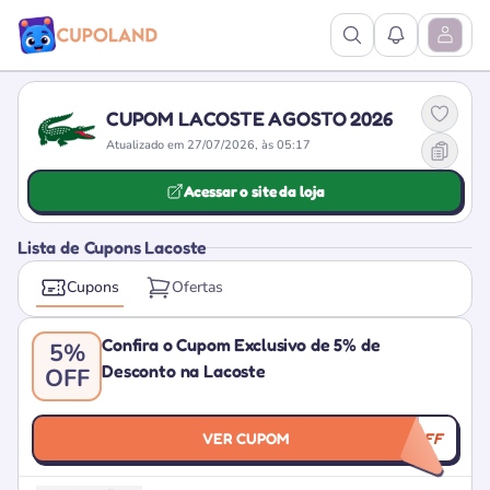
Ver Pesquisa
Ver Notific
Abrir M
CUPOM LACOSTE AGOSTO 2026
Atualizado em 27/07/2026, às 05:17
Acessar o site da loja
Lista de Cupons Lacoste
Cupons
Ofertas
Confira o Cupom Exclusivo de 5% de
5%
Desconto na Lacoste
OFF
VER CUPOM
CUPOLANDOFF