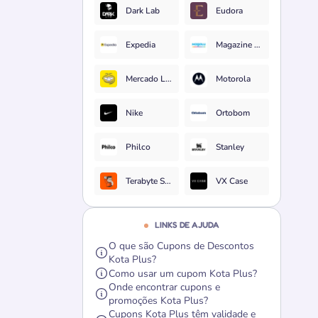
Dark Lab
Eudora
Expedia
Magazine Luiza
Mercado Livre
Motorola
Nike
Ortobom
Philco
Stanley
Terabyte Shop
VX Case
LINKS DE AJUDA
O que são Cupons de Descontos
Kota Plus?
Como usar um cupom Kota Plus?
Onde encontrar cupons e
promoções Kota Plus?
Cupons Kota Plus têm validade e