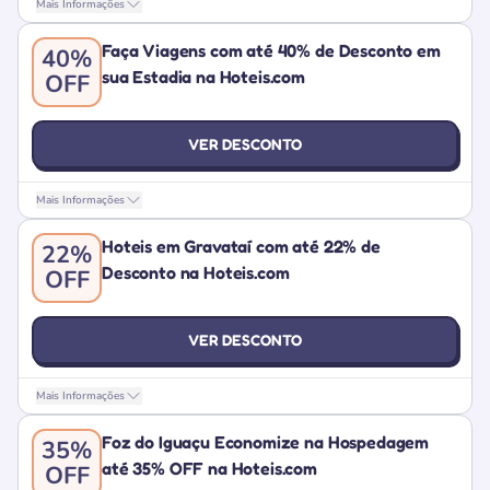
Mais Informações
Faça Viagens com até 40% de Desconto em
40%
sua Estadia na Hoteis.com
OFF
VER DESCONTO
Mais Informações
Hoteis em Gravataí com até 22% de
22%
Desconto na Hoteis.com
OFF
VER DESCONTO
Mais Informações
Foz do Iguaçu Economize na Hospedagem
35%
até 35% OFF na Hoteis.com
OFF