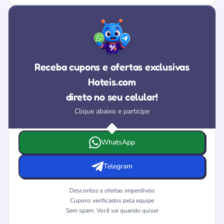
Receba cupons e ofertas exclusivas
Hoteis.com
direto no seu celular!
Clique abaixo e participe
Escolha onde deseja receber as ofertas e cupons da Hote
WhatsApp
Telegram
Descontos e ofertas imperdíveis
Cupons verificados pela equipe
Sem spam. Você sai quando quiser