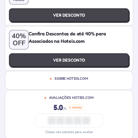
VER DESCONTO
Confira Descontos de até 40% para
40%
Associados na Hoteis.com
OFF
VER DESCONTO
SOBRE HOTEIS.COM
AVALIAÇÕES HOTEIS.COM
5.0
1 voto(s)
/5
Clique nas estrelas para avaliar