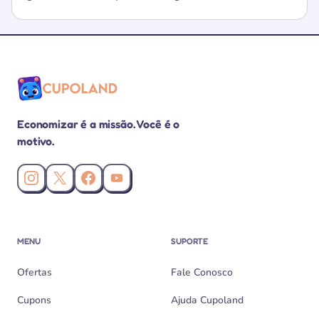
Economizar é a missão. Você é o
motivo.
Instagram da Cupoland
X (Twitter) da Cupoland
Facebook da Cupoland
Canal da Cupoland no YouTube
MENU
SUPORTE
Ofertas
Fale Conosco
Cupons
Ajuda Cupoland