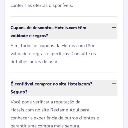
conferir as ofertas disponíveis.
Cupons de descontos Hoteis.com têm
validade e regras?
Sim, todos os cupons da Hoteis.com têm
validade e regras específicas. Consulte os
detalhes antes de usar.
É confiável comprar no site Hoteis.com?
Seguro?
Você pode verificar a reputação da
Hoteis.com no site Reclame Aqui para
conhecer a experiência de outros clientes e
garantir uma compra mais segura.