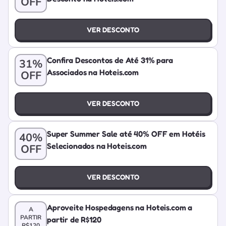
OFF
VER DESCONTO
Confira Descontos de Até 31% para
31%
Associados na Hoteis.com
OFF
VER DESCONTO
Super Summer Sale até 40% OFF em Hotéis
40%
Selecionados na Hoteis.com
OFF
VER DESCONTO
Aproveite Hospedagens na Hoteis.com a
A
PARTIR
partir de R$120
R$120