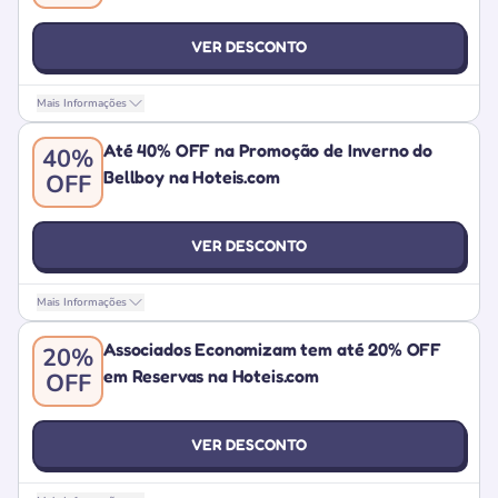
VER DESCONTO
Mais Informações
Até 40% OFF na Promoção de Inverno do
40%
Bellboy na Hoteis.com
OFF
VER DESCONTO
Mais Informações
Associados Economizam tem até 20% OFF
20%
em Reservas na Hoteis.com
OFF
VER DESCONTO