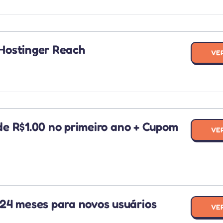
Hostinger Reach
VE
R
 de R$1.00 no primeiro ano + Cupom
VE
24 meses para novos usuários
VE