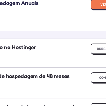
pedagem Anuais
HOSTI
VE
o na Hostinger
BRBR
de hospedagem de 48 meses
CON