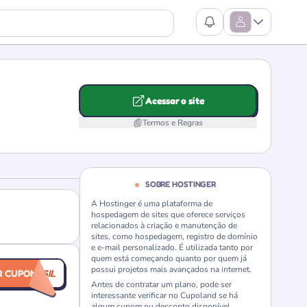
Ver Notificações
Abrir Menu
Acessar o site
Termos e Regras
SOBRE HOSTINGER
A Hostinger é uma plataforma de
hospedagem de sites que oferece serviços
relacionados à criação e manutenção de
sites, como hospedagem, registro de domínio
e e-mail personalizado. É utilizada tanto por
quem está começando quanto por quem já
possui projetos mais avançados na internet.
ZONSBRASIL
R CUPOM
Antes de contratar um plano, pode ser
interessante verificar no Cupoland se há
algum cupom ou desconto disponível.