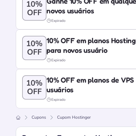
Ganhe 10% OFF em qualque
10%
novos usuários
OFF
Expirado
10% OFF em planos Hostinge
10%
para novos usuário
OFF
Expirado
10% OFF em planos de VPS 
10%
usuários
OFF
Expirado
Cupons
Cupom Hostinger
Home