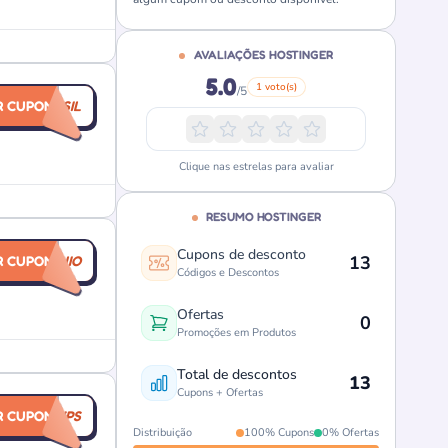
AVALIAÇÕES HOSTINGER
5.0
1 voto(s)
/5
R CUPOM
EACHBRASIL
Clique nas estrelas para avaliar
RESUMO HOSTINGER
Cupons de desconto
13
R CUPOM
DOMINIO
Códigos e Descontos
Ofertas
0
Promoções em Produtos
Total de descontos
13
Cupons + Ofertas
R CUPOM
MEUVPS
Distribuição
100% Cupons
0% Ofertas