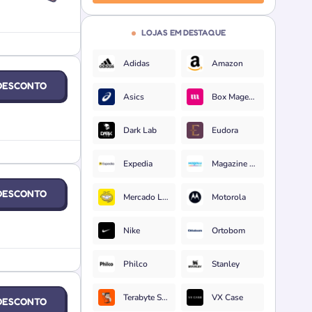
LOJAS EM DESTAQUE
Adidas
Amazon
DESCONTO
Asics
Box Magenta
Dark Lab
Eudora
Expedia
Magazine Luiza
DESCONTO
Mercado Livre
Motorola
Nike
Ortobom
Philco
Stanley
Terabyte Shop
VX Case
DESCONTO