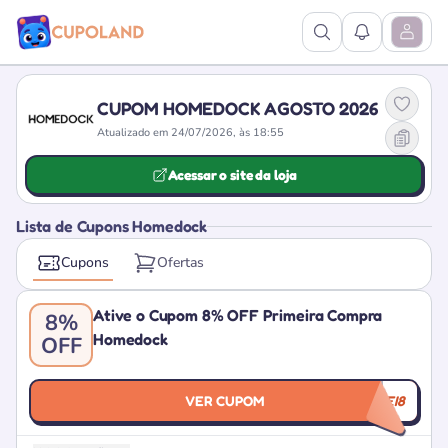
Ver Pesquisa
Ver Notific
Abrir M
CUPOM HOMEDOCK AGOSTO 2026
Atualizado em 24/07/2026, às 18:55
Acessar o site da loja
Lista de Cupons Homedock
Cupons
Ofertas
Ative o Cupom 8% OFF Primeira Compra
8%
Homedock
OFF
VER CUPOM
VOLTEI8