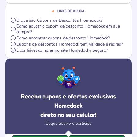
LINKS DE AJUDA
O que são Cupons de Descontos Homedock?
Como aplicar o cupom de desconto Homedock em sua
compra?
Como encontrar cupons de desconto Homedock?
Cupons de descontos Homedock têm validade e regras?
É confiável comprar no site Homedock? Seguro?
Receba cupons e ofertas exclusivas
Homedock
direto no seu celular!
Clique abaixo e participe