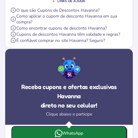
LINKS DE AJUDA
O que são Cupons de Descontos Havanna?
Como aplicar o cupom de desconto Havanna em sua
compra?
Como encontrar cupons de desconto Havanna?
Cupons de descontos Havanna têm validade e regras?
É confiável comprar no site Havanna? Seguro?
Receba cupons e ofertas exclusivas
Havanna
direto no seu celular!
Clique abaixo e participe
Escolha onde deseja receber as ofertas e cupons da Hav
WhatsApp