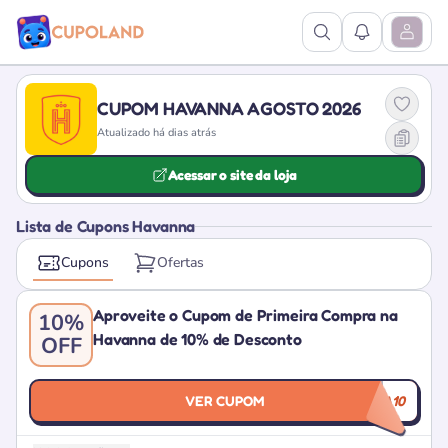
Ver Pesquisa
Ver Notific
Abrir M
CUPOM HAVANNA AGOSTO 2026
Atualizado há dias atrás
Acessar o site da loja
Lista de Cupons Havanna
Cupons
Ofertas
Aproveite o Cupom de Primeira Compra na
10%
Havanna de 10% de Desconto
OFF
VER CUPOM
HAVANNA10