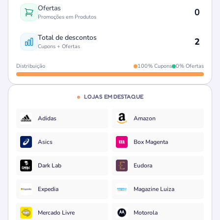
Ofertas
0
Promoções em Produtos
Total de descontos
2
Cupons + Ofertas
Distribuição
100% Cupons
0% Ofertas
LOJAS EM DESTAQUE
Adidas
Amazon
Asics
Box Magenta
Dark Lab
Eudora
Expedia
Magazine Luiza
Mercado Livre
Motorola