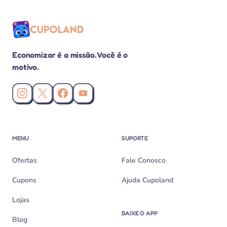
Economizar é a missão. Você é o
motivo.
Instagram da Cupoland
X (Twitter) da Cupoland
Facebook da Cupoland
Canal da Cupoland no YouTube
MENU
SUPORTE
Ofertas
Fale Conosco
Cupons
Ajuda Cupoland
Lojas
BAIXE O APP
Blog