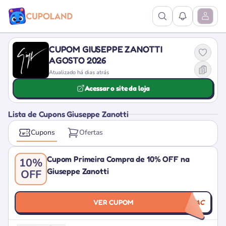
Ver Pesquisa
Ver Notific
Abrir M
CUPOM GIUSEPPE ZANOTTI
AGOSTO 2026
Atualizado há dias atrás
Acessar o site da loja
Lista de Cupons Giuseppe Zanotti
Cupons
Ofertas
Cupom Primeira Compra de 10% OFF na
10%
Giuseppe Zanotti
OFF
VER CUPOM
GZ10MYAC