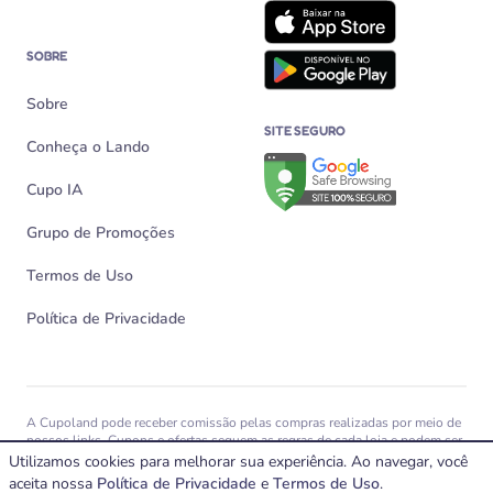
SOBRE
Sobre
SITE SEGURO
Conheça o Lando
Verificação de site seguro n
Cupo IA
Grupo de Promoções
Termos de Uso
Política de Privacidade
A Cupoland pode receber comissão pelas compras realizadas por meio de
nossos links. Cupons e ofertas seguem as regras de cada loja e podem ser
alterados, expirar ou não funcionar a qualquer momento.
Utilizamos cookies para melhorar sua experiência. Ao navegar, você
aceita nossa
© 2026 Cupoland Veiculação e Divulgação Virtual Ltda – CNPJ
Política de Privacidade
e
Termos de Uso
.