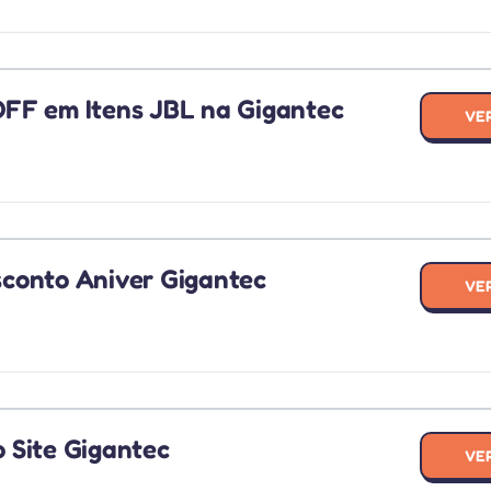
FF em Itens JBL na Gigantec
VE
H
conto Aniver Gigantec
VE
 Site Gigantec
CUP
VE