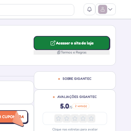
Ver Notificações
Abrir Menu
Acessar o site da loja
Termos e Regras
SOBRE GIGANTEC
AVALIAÇÕES GIGANTEC
5.0
2 voto(s)
/5
EIRACOMPRA
R CUPOM
Clique nas estrelas para avaliar