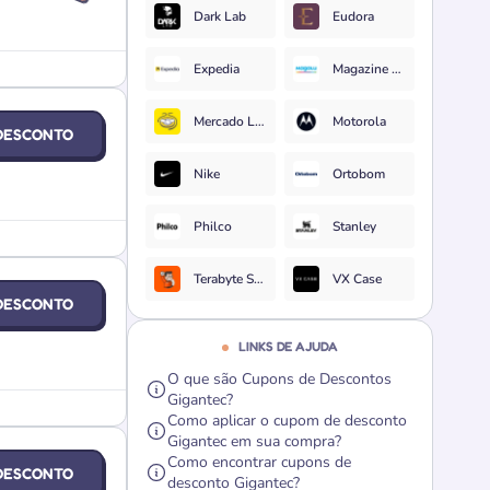
Dark Lab
Eudora
Expedia
Magazine Luiza
Mercado Livre
Motorola
DESCONTO
Nike
Ortobom
Philco
Stanley
Terabyte Shop
VX Case
DESCONTO
LINKS DE AJUDA
O que são Cupons de Descontos
Gigantec?
Como aplicar o cupom de desconto
Gigantec em sua compra?
Como encontrar cupons de
DESCONTO
desconto Gigantec?