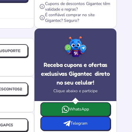
Cupons de descontos Gigantec têm
validade e regras?
É confiável comprar no site
Gigantec? Seguro?
PUSUPORTE
Receba cupons e ofertas
exclusivas Gigantec
direto
no seu celular!
ESCONTOS2
Clique abaixo e participe
Escolha onde deseja receber as ofertas e c
WhatsApp
Telegram
IGAPC5