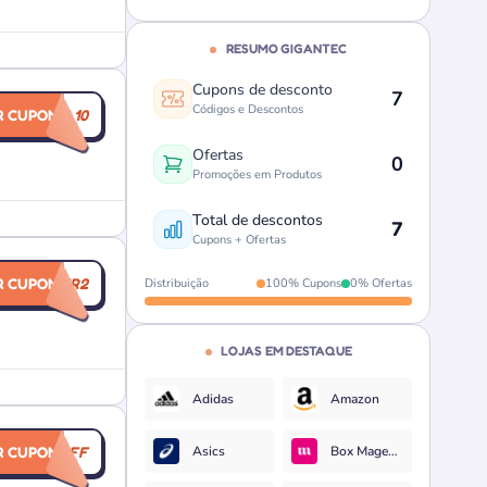
RESUMO GIGANTEC
Cupons de desconto
7
Códigos e Descontos
R CUPOM
ARMANJBL10
Ofertas
0
Promoções em Produtos
Total de descontos
7
Cupons + Ofertas
R CUPOM
GIGANIVER2
Distribuição
100% Cupons
0% Ofertas
LOJAS EM DESTAQUE
Adidas
Amazon
OLAND2OFF
R CUPOM
Asics
Box Magenta