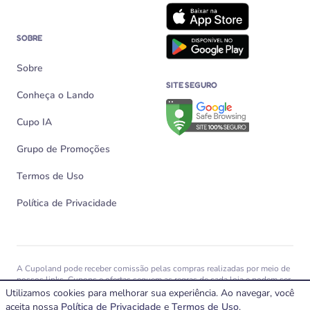
SOBRE
Sobre
SITE SEGURO
Conheça o Lando
Verificação de site seguro n
Cupo IA
Grupo de Promoções
Termos de Uso
Política de Privacidade
A Cupoland pode receber comissão pelas compras realizadas por meio de
nossos links. Cupons e ofertas seguem as regras de cada loja e podem ser
alterados, expirar ou não funcionar a qualquer momento.
Utilizamos cookies para melhorar sua experiência. Ao navegar, você
aceita nossa
© 2026 Cupoland Veiculação e Divulgação Virtual Ltda – CNPJ
Política de Privacidade
e
Termos de Uso
.