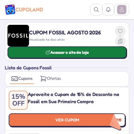
Ver Pesquisa
Ver Notific
Abrir M
CUPOM FOSSIL AGOSTO 2026
Atualizado há dias atrás
Acessar o site da loja
Lista de Cupons Fossil
Cupons
Ofertas
Aproveite o Cupom de 15% de Desconto na
15%
Fossil em Sua Primeira Compra
OFF
VER CUPOM
BEMVINDO15