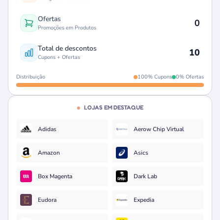
Ofertas
0
Promoções em Produtos
Total de descontos
10
Cupons + Ofertas
Distribuição
100% Cupons
0% Ofertas
LOJAS EM DESTAQUE
Adidas
Aerow Chip Virtual
Amazon
Asics
Box Magenta
Dark Lab
Eudora
Expedia