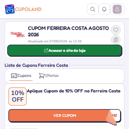
Ver Pesquisa
Ver Notific
Abrir M
CUPOM FERREIRA COSTA AGOSTO
2026
Atualizado em 07/08/2026, às 12:35
Acessar o site da loja
Lista de Cupons Ferreira Costa
Cupons
Ofertas
Aplique Cupom de 10% OFF na Ferreira Costa
10%
OFF
VER CUPOM
MEUDESCONTO10