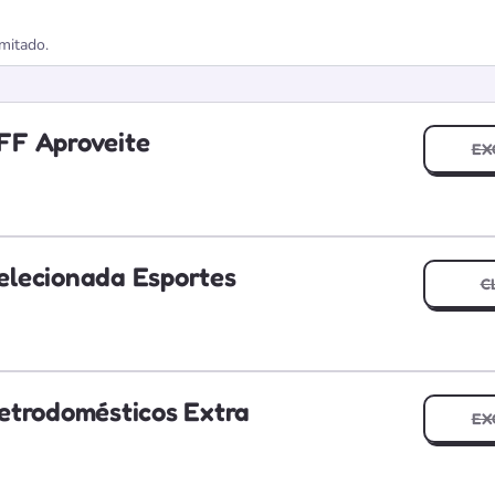
imitado.
FF Aproveite
EX
elecionada Esportes
C
etrodomésticos Extra
EX