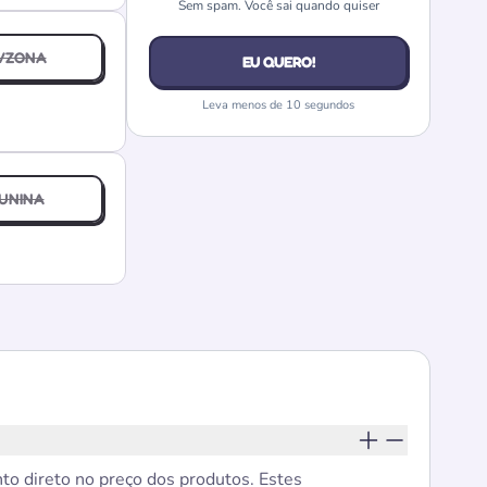
Sem spam. Você sai quando quiser
VZONA
EU QUERO!
Leva menos de 10 segundos
UNINA
to direto no preço dos produtos. Estes