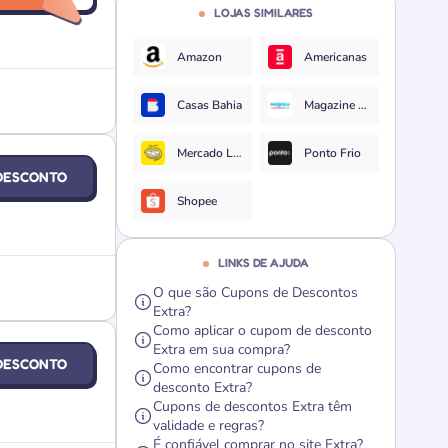
LOJAS SIMILARES
Amazon
Americanas
Casas Bahia
Magazine Luiza
Mercado Livre
Ponto Frio
DESCONTO
Shopee
LINKS DE AJUDA
O que são Cupons de Descontos
Extra?
Como aplicar o cupom de desconto
Extra em sua compra?
DESCONTO
Como encontrar cupons de
desconto Extra?
Cupons de descontos Extra têm
validade e regras?
É confiável comprar no site Extra?