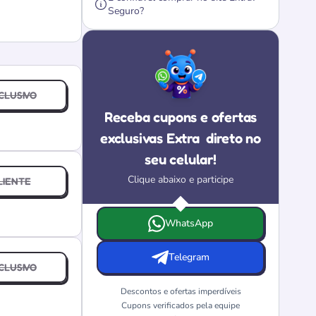
Seguro?
CLUSIVO
Receba cupons e ofertas
exclusivas Extra
direto no
seu celular!
Clique abaixo e participe
LIENTE
Escolha onde deseja receber as ofertas e c
WhatsApp
Telegram
CLUSIVO
Descontos e ofertas imperdíveis
Cupons verificados pela equipe