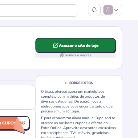
Ver Notificações
Abrir Menu
Acessar o site da loja
Termos e Regras
SOBRE EXTRA
O Extra, oferece agora um marketplace
completo com milhões de produtos de
diversas categorias. De eletrônicos a
eletrodomésticos você encontra tudo o que
precisa em um só lugar.
E para economizar ainda mais, o Cupoland te
R CUPOM
EXCLUSIVO
oferece os melhores cupons e ofertas do
Extra Online. Aproveite descontos exclusivos
em smartphones, TVs, móveis, geladeiras,
fogões e muito mais!