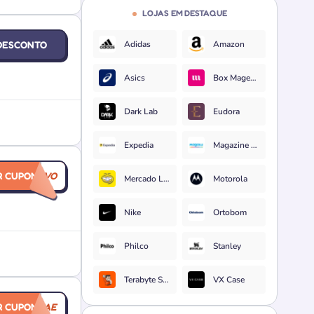
LOJAS EM DESTAQUE
DESCONTO
Adidas
Amazon
Asics
Box Magenta
Dark Lab
Eudora
Expedia
Magazine Luiza
R CUPOM
EXCLUSIVO
Mercado Livre
Motorola
Nike
Ortobom
Philco
Stanley
Terabyte Shop
VX Case
R CUPOM
MAE