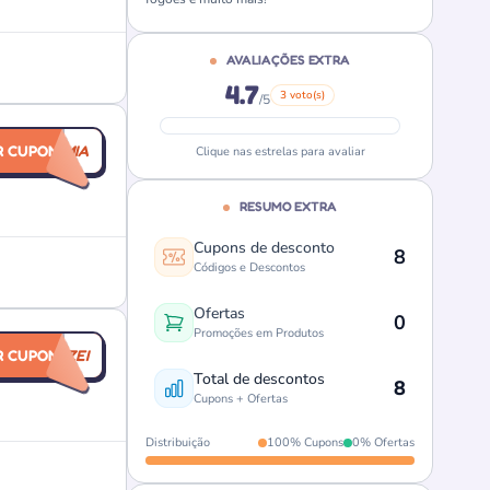
AVALIAÇÕES EXTRA
4.7
3 voto(s)
/5
R CUPOM
ECONOMIA
Clique nas estrelas para avaliar
RESUMO EXTRA
Cupons de desconto
8
Códigos e Descontos
Ofertas
0
Promoções em Produtos
R CUPOM
ECONOMIZEI
Total de descontos
8
Cupons + Ofertas
Distribuição
100% Cupons
0% Ofertas