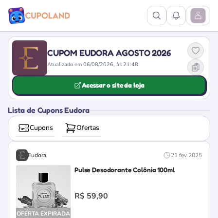
Ver Pesquisa
Ver Notific
Abrir M
CUPOM EUDORA AGOSTO 2026
Atualizado em 06/08/2026, às 21:48
Acessar o site da loja
Lista de Cupons Eudora
Cupons
Ofertas
Eudora
21 fev 2025
Pulse Desodorante Colônia 100ml
R$ 59,90
OFERTA EXPIRADA