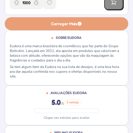
1000
Relevância da oferta: 1000 pontos
Carregar Mais
SOBRE EUDORA
Eudora é uma marca brasileira de cosméticos que faz parte do Grupo
Boticário. Lançada em 2011, ela aposta em produtos que valorizam a
beleza com atitude, oferecendo opções que vão da maquiagem às
fragrâncias e cuidados para o dia a dia.
Se tem algum item da Eudora na sua lista de desejos, é uma boa hora
pra dar aquela conferida nos cupons e ofertas disponíveis no nosso
site.
AVALIAÇÕES EUDORA
5.0
3 voto(s)
/5
Clique nas estrelas para avaliar
RESUMO EUDORA