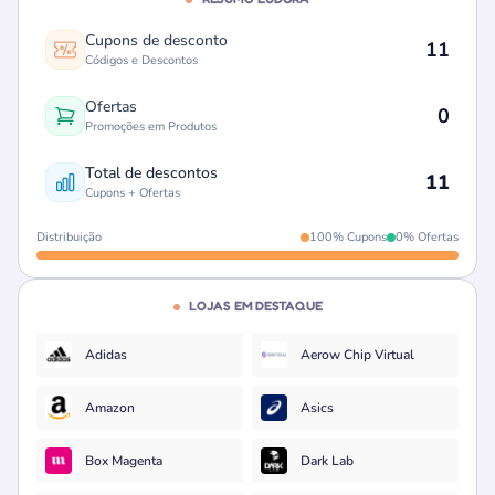
Cupons de desconto
11
Códigos e Descontos
Ofertas
0
Promoções em Produtos
Total de descontos
11
Cupons + Ofertas
Distribuição
100% Cupons
0% Ofertas
LOJAS EM DESTAQUE
Adidas
Aerow Chip Virtual
Amazon
Asics
Box Magenta
Dark Lab