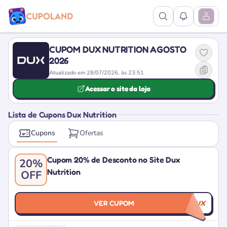
Ver Pesquisa
Ver Notific
Abrir M
CUPOM DUX NUTRITION AGOSTO
2026
Atualizado em 28/07/2026, às 23:51
Acessar o site da loja
Lista de Cupons Dux Nutrition
Cupons
Ofertas
Cupom 20% de Desconto no Site Dux
20%
Nutrition
OFF
VER CUPOM
EMAILDUX