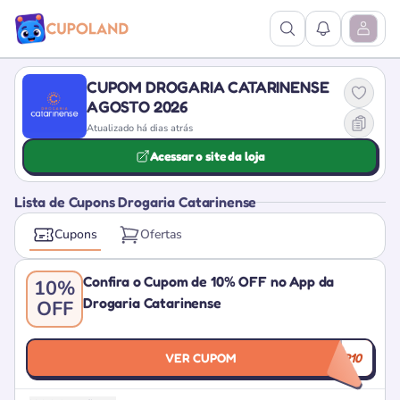
Ver Pesquisa
Ver Notific
Abrir M
CUPOM DROGARIA CATARINENSE
AGOSTO 2026
Atualizado há dias atrás
Acessar o site da loja
Lista de Cupons Drogaria Catarinense
Cupons
Ofertas
Confira o Cupom de 10% OFF no App da
10%
Drogaria Catarinense
OFF
VER CUPOM
APP10