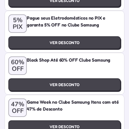
VER DESCONTO
Pague seus Eletrodomésticos no PIX e
5%
garanta 5% OFF no Clube Samsung
PIX
VER DESCONTO
Black Shop Até 60% OFF Clube Samsung
60%
OFF
VER DESCONTO
Game Week no Clube Samsung Itens com até
47%
47% de Desconto
OFF
VER DESCONTO