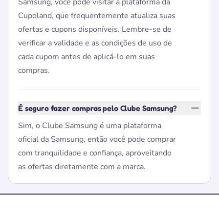
Samsung, você pode visitar a plataforma da
Cupoland, que frequentemente atualiza suas
ofertas e cupons disponíveis. Lembre-se de
verificar a validade e as condições de uso de
cada cupom antes de aplicá-lo em suas
compras.
É seguro fazer compras pelo Clube Samsung?
Sim, o Clube Samsung é uma plataforma
oficial da Samsung, então você pode comprar
com tranquilidade e confiança, aproveitando
as ofertas diretamente com a marca.