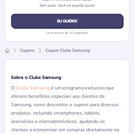
Sem spam. Você sai quando quiser
EU QUERO!
Leva menos de 10 segundos
Cupons
Cupom Clube Samsung
Home
Sobre o Clube Samsung
O
Clube Samsung
é um programa exclusivo que
oferece benefícios especiais aos clientes da
Samsung, como descontos e cupons para diversos
produtos, incluindo smartphones, tablets,
acessórios e eletrodomésticos, ajudando os
clientes a economizar em compras diretamente no