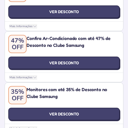
VER DESCONTO
Mais Informações
Confira Ar-Condicionado com até 47% de
47%
Desconto no Clube Samsung
OFF
VER DESCONTO
Mais Informações
Monitores com até 35% de Desconto no
35%
Clube Samsung
OFF
VER DESCONTO