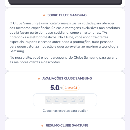
SOBRE CLUBE SAMSUNG
O Clube Samsung é uma plataforma exclusiva voltada para oferecer
aos membros experiências únicas e vantagens exclusivas nos produtos
que já fazem parte do nosso cotidiano, como smartphones, TVs,
notebooks e eletrodomésticos. No Clube, você encontra ofertas
especiais, cupons e acesso antecipado a promoções, tudo pensado
para quem valoriza inovação e quer aproveitar ao máximo a tecnologia
Samsung.
No nosso site, você encontra cupons do Clube Samsung para garantir
as melhores ofertas e descontos.
AVALIAÇÕES CLUBE SAMSUNG
5.0
1 voto(s)
/5
Clique nas estrelas para avaliar
RESUMO CLUBE SAMSUNG