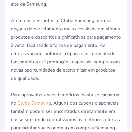
site da Samsung.
Além dos descontos, o Clube Samsung oferece
opções de parcelamento mais acessíveis em alguns
produtos e descontos significativos para pagamento
à vista, facilitando a forma de pagamento. As
ofertas variam conforme a época e incluem desde
lançamentos até promoções especiais, sempre com
novas oportunidades de economizar em produtos
de qualidade.
Para aproveitar esses benefícios, basta se cadastrar
no
Clube Samsung
. Alguns dos cupons disponíveis
também podem ser encontrados diretamente em
nosso site, onde centralizamos as melhores ofertas
para facilitar sua economia em compras Samsung.