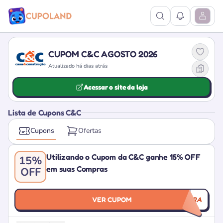
Ver Pesquisa
Ver Notific
Abrir M
CUPOM C&C AGOSTO 2026
Atualizado há dias atrás
Acessar o site da loja
Lista de Cupons C&C
Cupons
Ofertas
Utilizando o Cupom da C&C ganhe 15% OFF
15%
em suas Compras
OFF
VER CUPOM
BOTAFORA