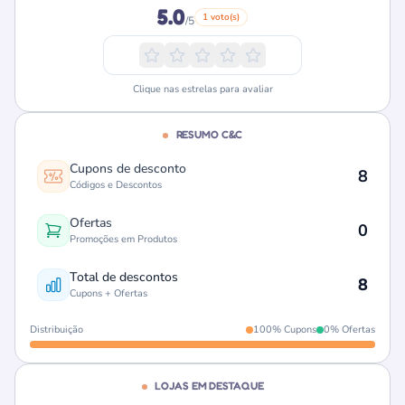
5.0
1 voto(s)
/5
Clique nas estrelas para avaliar
RESUMO C&C
Cupons de desconto
8
Códigos e Descontos
Ofertas
0
Promoções em Produtos
Total de descontos
8
Cupons + Ofertas
Distribuição
100% Cupons
0% Ofertas
LOJAS EM DESTAQUE