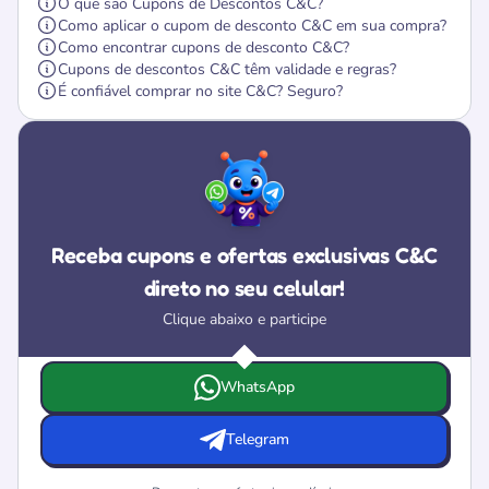
O que são Cupons de Descontos C&C?
Como aplicar o cupom de desconto C&C em sua compra?
Como encontrar cupons de desconto C&C?
Cupons de descontos C&C têm validade e regras?
É confiável comprar no site C&C? Seguro?
Receba cupons e ofertas exclusivas C&C
direto no seu celular!
Clique abaixo e participe
Escolha onde deseja receber as ofertas e cupons da C&C
WhatsApp
Telegram