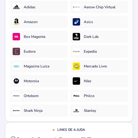
Adidas
Aerow Chip Virtual
Amazon
Asics
Box Magenta
Dark Lab
Eudora
Expedia
Magazine Luiza
Mercado Livre
Motorola
Nike
Ortobom
Philco
Shark Ninja
Stanley
LINKS DE AJUDA