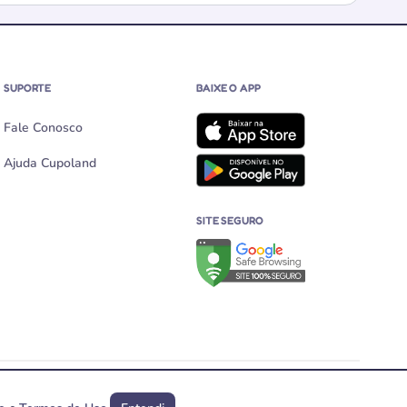
SUPORTE
BAIXE O APP
Fale Conosco
Ajuda Cupoland
SITE SEGURO
Verificação de site seguro no G
s, expirar ou não funcionar a qualquer momento.