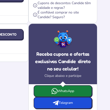
Cupons de descontos Candide têm
validade e regras?
É confiável comprar no site
Candide? Seguro?
DESCONTO
Receba cupons e ofertas
exclusivas Candide
direto
no seu celular!
Clique abaixo e participe
Escolha onde deseja receber as ofertas e 
WhatsApp
Telegram