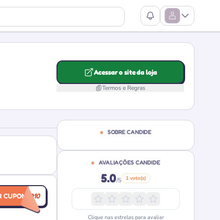
Ver Notificações
Abrir Menu
Acessar o site da loja
Termos e Regras
SOBRE CANDIDE
AVALIAÇÕES CANDIDE
5.0
1 voto(s)
/5
R CUPOM
BEMVINDO10
Clique nas estrelas para avaliar