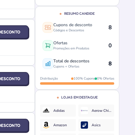
RESUMO CANDIDE
Cupons de desconto
8
Códigos e Descontos
DESCONTO
Ofertas
0
Promoções em Produtos
Total de descontos
8
Cupons + Ofertas
DESCONTO
Distribuição
100% Cupons
0% Ofertas
LOJAS EM DESTAQUE
Adidas
Aerow Chip Virtual
DESCONTO
Amazon
Asics