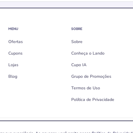
MENU
SOBRE
Ofertas
Sobre
Cupons
Conheça o Lando
Lojas
Cupo IA
Blog
Grupo de Promoções
Termos de Uso
Política de Privacidade
ossos links. Cupons e ofertas seguem as regras de cada loja e podem ser alterado