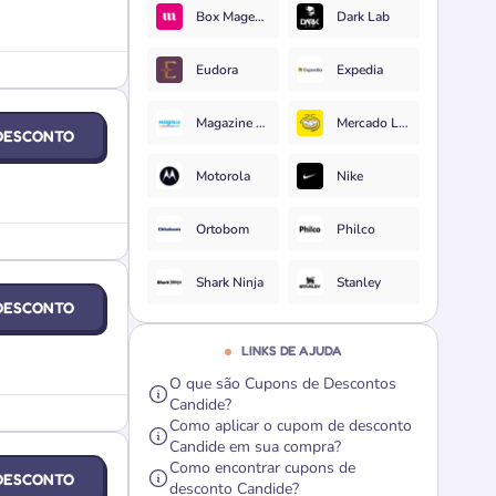
Box Magenta
Dark Lab
Eudora
Expedia
Magazine Luiza
Mercado Livre
DESCONTO
Motorola
Nike
Ortobom
Philco
Shark Ninja
Stanley
DESCONTO
LINKS DE AJUDA
O que são Cupons de Descontos
Candide?
Como aplicar o cupom de desconto
Candide em sua compra?
Como encontrar cupons de
DESCONTO
desconto Candide?