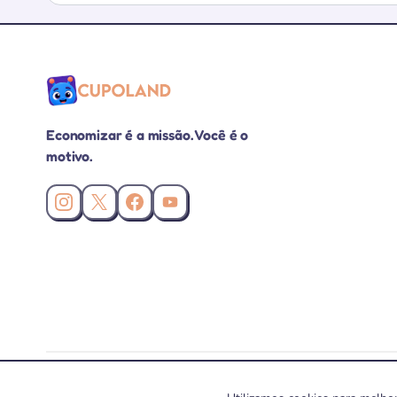
Economizar é a missão. Você é o
motivo.
Instagram da Cupoland
X (Twitter) da Cupoland
Facebook da Cupoland
Canal da Cupoland no YouTube
A Cupoland pode receber comissão pelas compras realizadas por meio de n