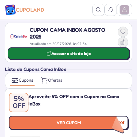
Ver Pesquisa
Ver Notific
Abrir M
CUPOM CAMA INBOX AGOSTO
2026
Atualizado em 29/07/2026, às 07:54
Acessar o site da loja
Lista de Cupons Cama InBox
Cupons
Ofertas
Aproveite 5% OFF com o Cupom na Cama
5%
InBox
OFF
VER CUPOM
CAMAINBOX5