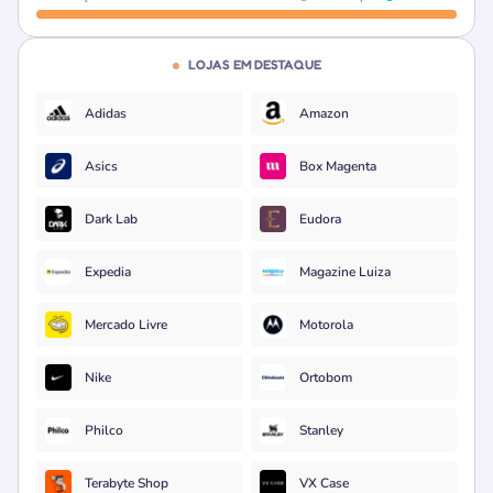
LOJAS EM DESTAQUE
Adidas
Amazon
Asics
Box Magenta
Dark Lab
Eudora
Expedia
Magazine Luiza
Mercado Livre
Motorola
Nike
Ortobom
Philco
Stanley
Terabyte Shop
VX Case