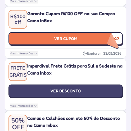
Mais Informações
Garanta Cupom R$100 OFF na sua Compra
R$100
Cama InBox
off
VER CUPOM
INVERNO100
Expira em
23/09/2026
Mais Informações
Imperdível Frete Grátis para Sul e Sudeste na
FRETE
Cama Inbox
GRÁTIS
VER DESCONTO
Mais Informações
Camas e Colchões com até 50% de Desconto
50%
na Cama Inbox
OFF