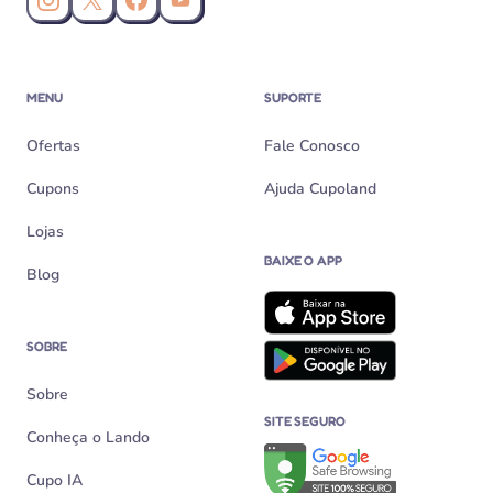
Instagram da Cupoland
X (Twitter) da Cupoland
Facebook da Cupoland
Canal da Cupoland no YouTube
MENU
SUPORTE
Ofertas
Fale Conosco
Cupons
Ajuda Cupoland
Lojas
BAIXE O APP
Blog
SOBRE
Sobre
SITE SEGURO
Conheça o Lando
Verificação de site seguro n
Cupo IA