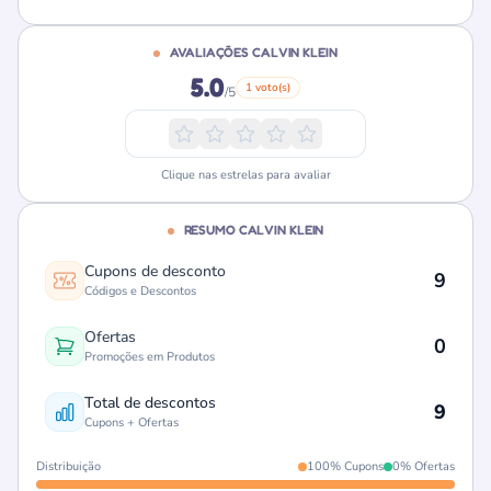
AVALIAÇÕES CALVIN KLEIN
5.0
1 voto(s)
/5
Clique nas estrelas para avaliar
RESUMO CALVIN KLEIN
Cupons de desconto
9
Códigos e Descontos
Ofertas
0
Promoções em Produtos
Total de descontos
9
Cupons + Ofertas
Distribuição
100% Cupons
0% Ofertas