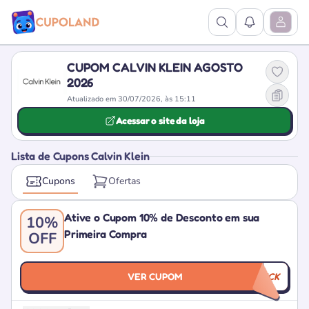
Ver Pesquisa
Ver Notific
Abrir M
CUPOM CALVIN KLEIN AGOSTO
2026
Atualizado em 30/07/2026, às 15:11
Acessar o site da loja
Lista de Cupons Calvin Klein
Cupons
Ofertas
Ative o Cupom 10% de Desconto em sua
10%
Primeira Compra
OFF
VER CUPOM
WELCOMECK