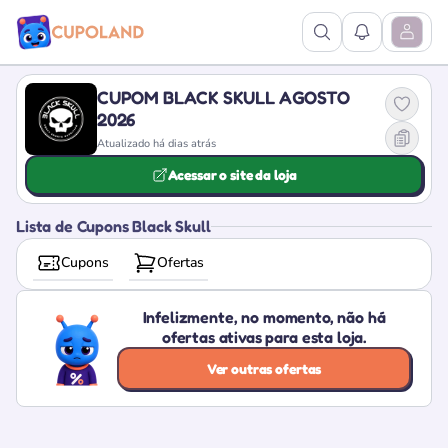
Ver Pesquisa
Ver Notific
Abrir M
CUPOM BLACK SKULL AGOSTO
2026
Atualizado há dias atrás
Acessar o site da loja
Lista de Cupons Black Skull
Cupons
Ofertas
Infelizmente, no momento, não há
ofertas ativas para esta loja.
Ver outras ofertas