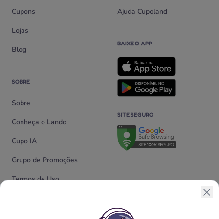
Cupons
Ajuda Cupoland
Lojas
BAIXE O APP
Blog
SOBRE
Sobre
SITE SEGURO
Conheça o Lando
Verificação de site seguro n
Cupo IA
Grupo de Promoções
Termos de Uso
Política de Privacidade