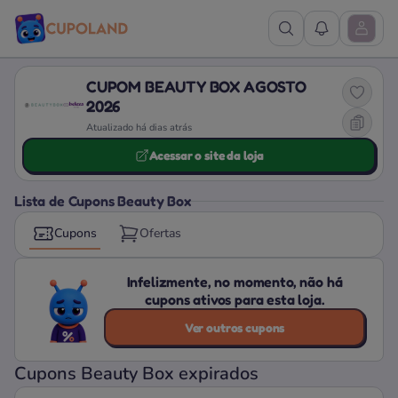
Ver Pesquisa
Ver Notific
Abrir M
CUPOM BEAUTY BOX AGOSTO
2026
Atualizado há dias atrás
Acessar o site da loja
Lista de Cupons Beauty Box
Cupons
Ofertas
Infelizmente, no momento, não há
cupons ativos para esta loja.
Ver outros cupons
Cupons Beauty Box expirados