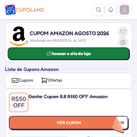
Ver Pesquisa
Ver Notific
Abrir M
CUPOM AMAZON AGOSTO 2026
Atualizado em 08/08/2026, às 16:07
Acessar o site da loja
Lista de Cupons Amazon
Cupons
Ofertas
Ganhe Cupom 8.8 R$50 OFF Amazon
R$50
OFF
VER CUPOM
MAIS8DO8