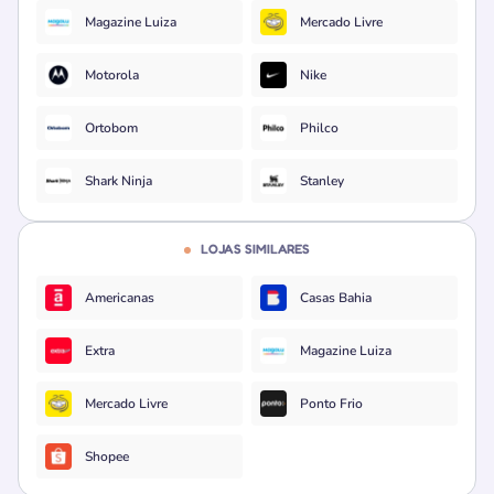
Magazine Luiza
Mercado Livre
Motorola
Nike
Ortobom
Philco
Shark Ninja
Stanley
LOJAS SIMILARES
Americanas
Casas Bahia
Extra
Magazine Luiza
Mercado Livre
Ponto Frio
Shopee