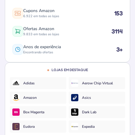
Cupons Amazon
153
6.922 em todas as lojas
Ofertas Amazon
3114
9.833 em todas as lojas
Anos de experiência
3+
Encontrando ofertas
LOJAS EM DESTAQUE
Adidas
Aerow Chip Virtual
Amazon
Asics
Box Magenta
Dark Lab
Eudora
Expedia