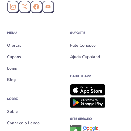
Instagram da Cupoland
X (Twitter) da Cupoland
Facebook da Cupoland
Canal da Cupoland no YouTube
MENU
SUPORTE
Ofertas
Fale Conosco
Cupons
Ajuda Cupoland
Lojas
BAIXE O APP
Blog
SOBRE
Sobre
SITE SEGURO
Conheça o Lando
Verificação de site seguro n