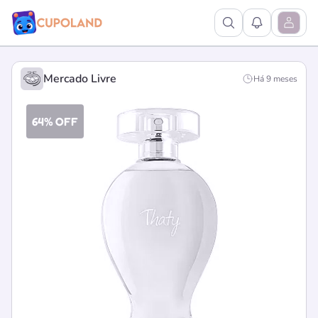
Ver Pesquisa
Ver Notific
Abrir M
Mercado Livre
Há 9 meses
64% OFF