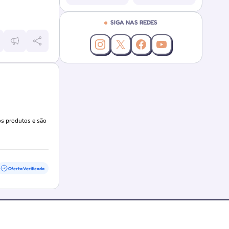
SIGA NAS REDES
Instagram da Cupoland
X (Twitter) da Cupoland
Facebook da Cupoland
YouTube da Cupol
os produtos e são
Oferta Verificada