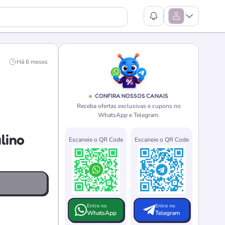
Ver Notificações
Abrir Menu
Há 6 meses
CONFIRA NOSSOS CANAIS
Receba ofertas exclusivas e cupons no
WhatsApp e Telegram.
lino
Escaneie o QR Code
Escaneie o QR Code
Entre no
Entre no
WhatsApp
Telegram