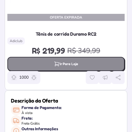
OFERTA EXPIRADA
Tênis de corrida Duramo RC2
Adiclub
R$ 219,99
R$ 349,99
Ir Para Loja
1000
Relevância da oferta: 1000 pontos
Descrição da Oferta
Forma de Pagamento:
À vista
Frete:
Frete Grátis
Outras Informações