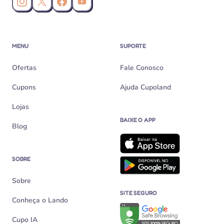
Instagram da Cupoland
X (Twitter) da Cupoland
Facebook da Cupoland
Canal da Cupoland no YouTube
MENU
SUPORTE
Ofertas
Fale Conosco
Cupons
Ajuda Cupoland
Lojas
BAIXE O APP
Blog
SOBRE
Sobre
SITE SEGURO
Conheça o Lando
Verificação de site seguro n
Cupo IA