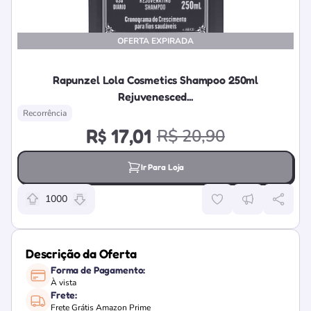
OFERTA EXPIRADA
Rapunzel Lola Cosmetics Shampoo 250ml
Rejuvenesced...
Recorrência
R$ 17,01
R$ 20,90
Ir Para Loja
1000
Relevância da oferta: 1000 pontos
Descrição da Oferta
Forma de Pagamento:
À vista
Frete:
Frete Grátis Amazon Prime