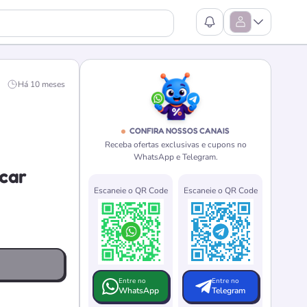
Ver Notificações
Abrir Menu
Há 10 meses
CONFIRA NOSSOS CANAIS
Receba ofertas exclusivas e cupons no
WhatsApp e Telegram.
car
Escaneie o QR Code
Escaneie o QR Code
Entre no
Entre no
WhatsApp
Telegram