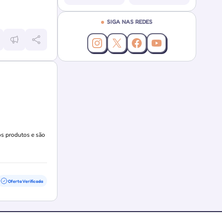
SIGA NAS REDES
Instagram da Cupoland
X (Twitter) da Cupoland
Facebook da Cupoland
YouTube da Cupol
os produtos e são
Oferta Verificada