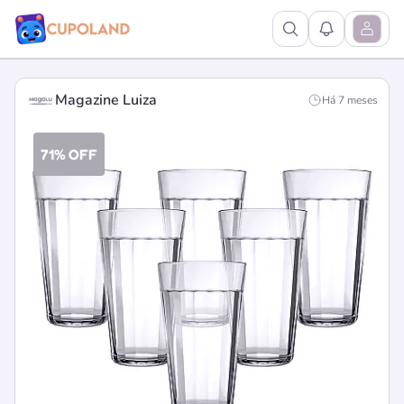
Ver Pesquisa
Ver Notific
Abrir M
Magazine Luiza
Há 7 meses
71% OFF