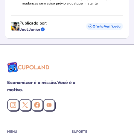
mudanças sem aviso prévio a qualquer instante.
Publicado por:
Oferta Verificada
Joel Junior
Loja verificada
Economizar é a missão. Você é o
motivo.
Instagram da Cupoland
X (Twitter) da Cupoland
Facebook da Cupoland
Canal da Cupoland no YouTube
MENU
SUPORTE